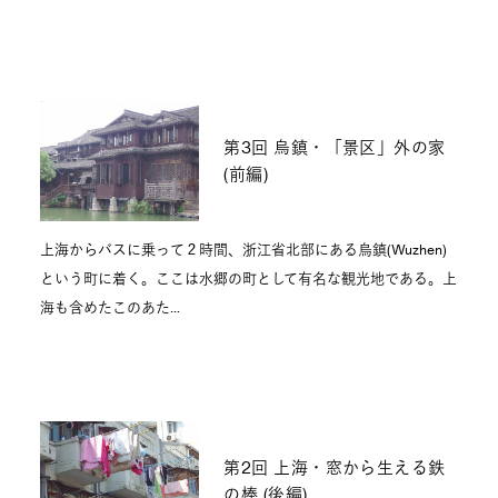
第3回 烏鎮・「景区」外の家
(前編)
上海からバスに乗って２時間、浙江省北部にある烏鎮(Wuzhen)
という町に着く。ここは水郷の町として有名な観光地である。上
海も含めたこのあた…
第2回 上海・窓から生える鉄
の棒 (後編)