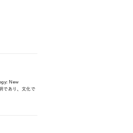
y: New
学 窓は文明であり、文化で