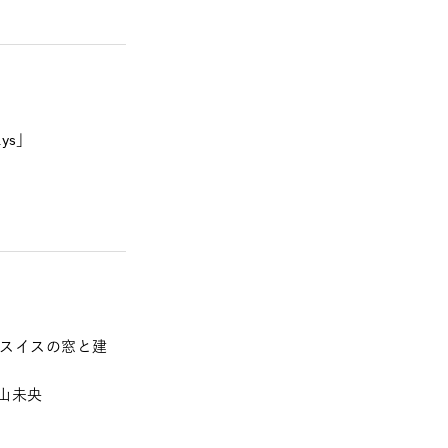
ays」
s – スイスの窓と建
常山未央