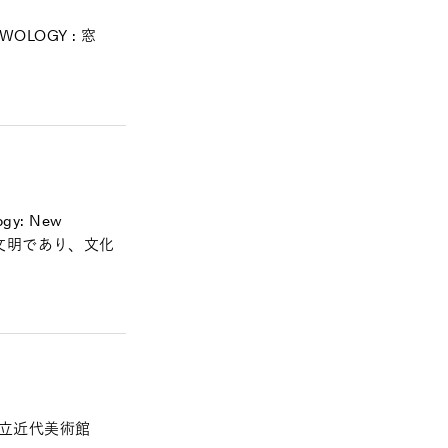
LOGY : 窓
y: New
学 窓は文明であり、文化
国立近代美術館