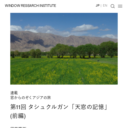
WINDOW RESEARCH INSTITUTE
JP
|
EN
連載
窓からのぞくアジアの旅
第11回 タシュクルガン「天窓の記憶」
(前編)