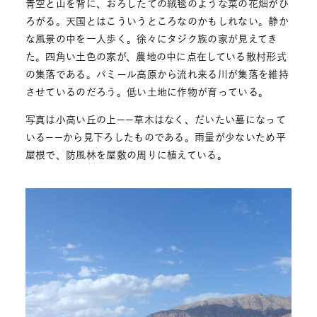
青空と山を背に、おろしたての絨毯のような菜の花畑がひ
ろがる。天国とはこういうところなのかもしれない。静か
な風景の中を一人歩く。徐々にタジク族の家が見えてき
た。四角い土色の家が、農地の中に点在している散村形式
の集落である。パミール高原から流れ来る川が集落を維持
させているのだろう。低い土地に作物が育っている。
写真は小高い丘の上——草木はなく、だいたい墓になって
いる——から見下ろしたものである。雨量が少ないため平
屋根で、防風林を屋敷の周りに植えている。