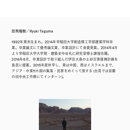
田熊隆樹／Ryuki Taguma
1992年東京生まれ。2014年早稲田大学創造理工学部建築学科卒
業。卒業論文にて優秀論文賞、卒業設計にて金賞受賞。2014年4月
より早稲田大学大学院・建築史中谷礼仁研究室修士課程在籍。
2014年6月、卒業設計で取り組んだ伊豆大島の土砂災害復興計画を
島民に提案。2015年度休学し、東は中国、西はイスラエルまで、
アジア・中東11カ国の集落・民家をめぐって旅する (台湾では宜蘭
の田中央工作群にてインターン)。