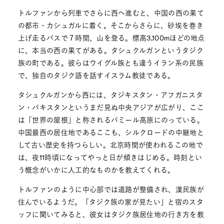
トルファンから列車でさらに西へ進むと、中国の西の果て
の都市・カシュガルに着く。そこからさらに、砂埃を巻き
上げ走るバスで７時間、山を登る。標高3,100mほどの地点
に、本当の西の果てがある。タシュクルガンというタジク
族の町である。彼らはウイグル族とも違うイラン系の民族
で、独自のタジク語を話すイスラム教徒である。
タシュクルガンから西には、タジキスタン・アフガニスタ
ン・パキスタンというまだ見ぬ中央アジアが広がり、ここ
は「世界の屋根」と称されるパミール高原にのっている。
中国最西の居住地であるここも、シルクロードの中継地と
して古い歴史を持つらしい。北京時間が使われるこの地で
は、夜11時頃になってやっと日が傾きはじめる。時刻とい
う概念がいかに人工的なものかを教えてくれる。
トルファンのように中心部では道路が整備され、漢民族が
住んでいるようだ。「タジク族の家が見たい」と宿のスタ
ッフに聞いてみると、彼女はタジク族居住地の行き方を教