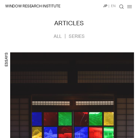
WINDOW RESEARCH INSTITUTE
JP
|
EN
ARTICLES
ALL
SERIES
ESSAYS