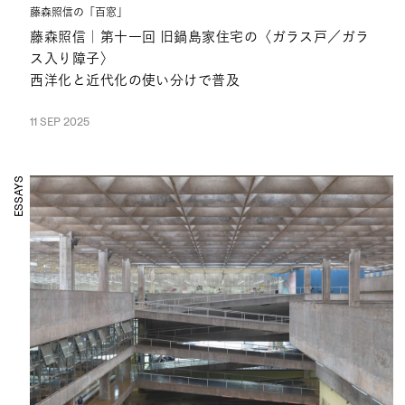
藤森照信の「百窓」
藤森照信｜第十一回 旧鍋島家住宅の〈ガラス戸／ガラ
ス入り障子〉
西洋化と近代化の使い分けで普及
11 SEP 2025
ESSAYS