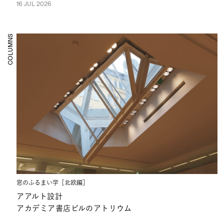
16 JUL 2026
COLUMNS
窓のふるまい学［北欧編］
アアルト設計
アカデミア書店ビルのアトリウム