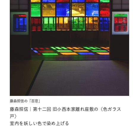
藤森照信の「百窓」
藤森照信｜第十二回 旧小西本家離れ座敷の〈色ガラス
戸〉
室内を妖しい色で染め上げる