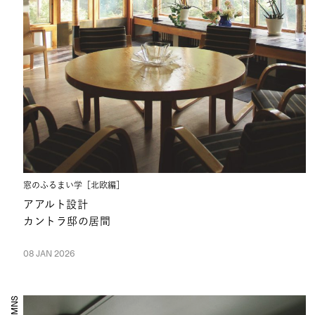
窓のふるまい学［北欧編］
アアルト設計
カントラ邸の居間
08 JAN 2026