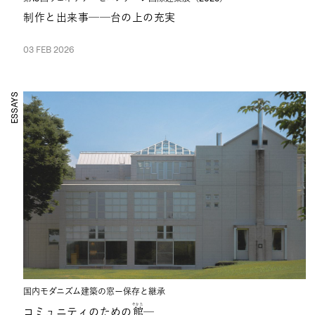
制作と出来事──台の上の充実
03 FEB 2026
ESSAYS
国内モダニズム建築の窓ー保存と継承
やかた
コミュニティのための
館
─