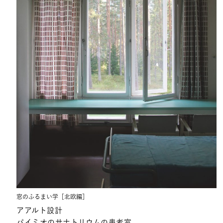
窓のふるまい学［北欧編］
アアルト設計
パイミオのサナトリウムの患者室