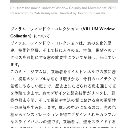
Still from the movie ‘Index of Window Sounds and Movements’ 2019.
Researched by Yoh Komiyama. Directed by Tomohiro Okazaki
ヴィラム・ウィンドウ・コレクション（VILLUM Window
Collection）について
ヴィラム・ウィンドウ・コレクションは、窓の文化的歴
史、技術的発展、そして特に人々の光、空気、眺望へのア
クセスを可能にする窓の重要性について記録し、伝えてい
ます。
このミュージアムは、来場者をタイムトンネルでの旅に誘
い、初期のシンプルな明かり取りから、今日のハイテクで
気候にやさしい窓まで、歴史上にたどられる窓を通じて光
を体験できます。窓のデザインと製造技術がリンクし、建
築や都市空間、そして福祉や生活の質における窓の重要性
への理解を生み出します。展示の中心になるのは、光の色
相からインスピレーションを得てデザインされたカラフル
なスライドパネルの壁です。来場者は、壁をスライドする