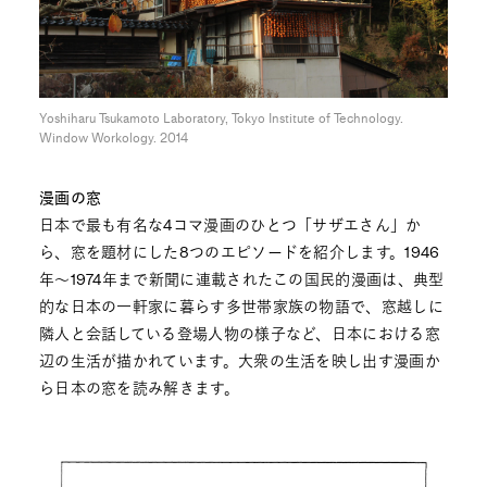
Yoshiharu Tsukamoto Laboratory, Tokyo Institute of Technology.
Window Workology. 2014
漫画の窓
日本で最も有名な4コマ漫画のひとつ「サザエさん」か
ら、窓を題材にした8つのエピソードを紹介します。1946
年〜1974年まで新聞に連載されたこの国民的漫画は、典型
的な日本の一軒家に暮らす多世帯家族の物語で、窓越しに
隣人と会話している登場人物の様子など、日本における窓
辺の生活が描かれています。大衆の生活を映し出す漫画か
ら日本の窓を読み解きます。