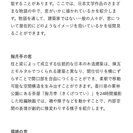
能することがあります。ここでは、日本文学作品のさまざ
まな物語の中で、窓がいかに描かれているかを紹介しま
す。物語を通して、建築家ではない一般の人々が、窓につ
いて潜在的にどのようなイメージを抱いているかを垣間見
ることができます。
掬月亭の窓
柱と梁によって成立する伝統的な日本の木造建築は、煉瓦
とモルタルでつくられる建築と異なり、間仕切りを横にず
らすことで開口部を自由につくることができ、柔軟で移動
可能な空間構造を生み出すことができます。香川県の栗林
公園にある茶屋「掬月亭（きくげつてい）」を24時間撮影
した短編映画では、襖や障子などを動かすことで、内部空
間の表情が劇的に様変わりする様子を紹介します。
環境の窓