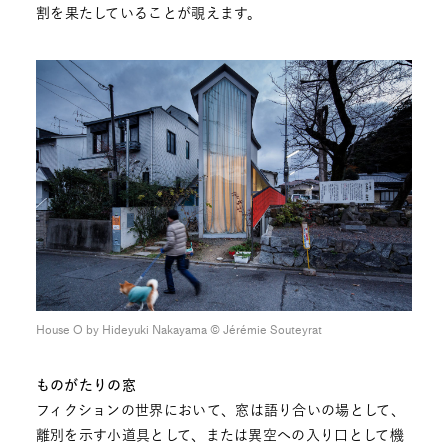
割を果たしていることが覗えます。
House O by Hideyuki Nakayama © Jérémie Souteyrat
ものがたりの窓
フィクションの世界において、窓は語り合いの場として、
離別を示す小道具として、または異空への入り口として機