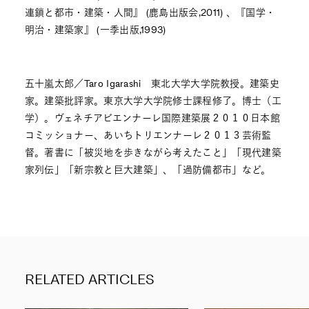
連鎖と都市・建築・人間』 (鹿島出版会,2011) 、『国学・
明治・建築家』 (一季出版,1993)
五十嵐太郎／Taro Igarashi 東北大学大学院教授。建築史
家。建築批評家。東京大学大学院修士課程修了。博士（工
学）。ヴェネチアビエンナーレ国際建築展２０１０日本館
コミッショナー、あいちトリエンナーレ２０１３芸術監
督。著書に「被災地を歩きながら考えたこと」「現代建築
家列伝」「新宗教と巨大建築」、「過防備都市」など。
RELATED ARTICLES