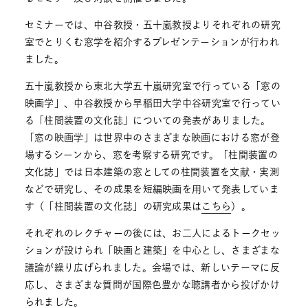
セミナーでは、中谷教授・五十嵐教授よりそれぞれの研究
室でとりくむ窓学を紹介するプレゼンテーションが行われ
ました。
五十嵐教授から東北大学五十嵐研究室で行っている「窓の
映画学」、中谷教授から早稲田大学中谷研究室で行ってい
る「柱間装置の文化誌」についての発表がありました。
「窓の映画学」は世界中のさまざまな映画における窓が登
場するシーンから、窓を考察する研究です。「柱間装置の
文化誌」では日本建築の窓としての柱間装置を文献・実測
などで研究し、その成果を短編映画を用いて発表していま
す（「柱間装置の文化誌」の研究成果は
こちら
）。
それぞれのレクチャーの後には、お二人によるトークセッ
ションが設けられ「映画と建築」を中心とし、さまざまな
議論が繰り広げられました。会場では、新しいテーマに反
応し、さまざまな質問が国際色豊かな聴講者から投げかけ
られました。