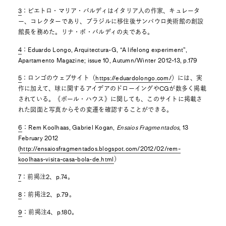
3
：ピエトロ・マリア・バルディはイタリア人の作家、キュレータ
ー、コレクターであり、ブラジルに移住後サンパウロ美術館の創設
館長を務めた。リナ・ボ・バルディの夫である。
4
：Eduardo Longo, Arquitectura-G, “A lifelong experiment”,
Apartamento Magazine; issue 10, Autumn/Winter 2012-13, p.179
5
：ロンゴのウェブサイト（
https://eduardolongo.com/
）には、実
作に加えて、球に関するアイデアのドローイングやCGが数多く掲載
されている。《ボール・ハウス》に関しても、このサイトに掲載さ
れた図面と写真からその変遷を確認することができる。
6
：Rem Koolhaas, Gabriel Kogan,
Ensaios Fragmentados
, 13
February 2012
(
http://ensaiosfragmentados.blogspot.com/2012/02/rem-
koolhaas-visita-casa-bola-de.html
）
7
：前掲注2、p.74。
8
：前掲注2、p.79。
9
：前掲注4、p.180。