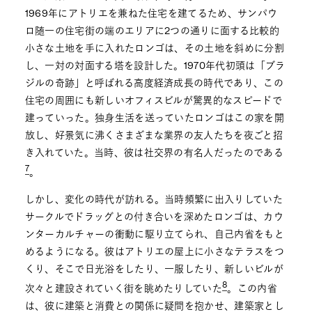
1969年にアトリエを兼ねた住宅を建てるため、サンパウ
ロ随一の住宅街の端のエリアに2つの通りに面する比較的
小さな土地を手に入れたロンゴは、その土地を斜めに分割
し、一対の対面する塔を設計した。1970年代初頭は「ブラ
ジルの奇跡」と呼ばれる高度経済成長の時代であり、この
住宅の周囲にも新しいオフィスビルが驚異的なスピードで
建っていった。独身生活を送っていたロンゴはこの家を開
放し、好景気に沸くさまざまな業界の友人たちを夜ごと招
き入れていた。当時、彼は社交界の有名人だったのである
7
。
しかし、変化の時代が訪れる。当時頻繁に出入りしていた
サークルでドラッグとの付き合いを深めたロンゴは、カウ
ンターカルチャーの衝動に駆り立てられ、自己内省をもと
めるようになる。彼はアトリエの屋上に小さなテラスをつ
くり、そこで日光浴をしたり、一服したり、新しいビルが
8
次々と建設されていく街を眺めたりしていた
。この内省
は、彼に建築と消費との関係に疑問を抱かせ、建築家とし