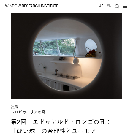
WINDOW RESEARCH INSTITUTE
JP
|
EN
連載
トロピカーリアの窓
第2回 エドゥアルド・ロンゴの孔：
「軽い球」の合理性とユーモア