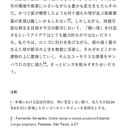
市の環境や風景に小さいながらも豊かな変化をもたらすの
だ。かつて彼が構想したような何十個もの球が並ぶ高層建
13
築の実現は難しいかもしれない
。しかしながら、持続可
能な再生を目指す今日の都市において、「軽い球」を付加
するというアイデアはとても魅力的なのではないだろう
か。私たちは、ロンゴに別れを告げながら、彼の描く翼の
生えた球が都市の上空を無数に浮遊し、それぞれどこかの
建物の上に着陸していく、そんなユーモラスな情景をサン
14
パウロの空に視た
。きっとピンガを飲みすぎたせいだろ
う。
注釈
1
：本稿における記述内容は、特に言及しない限り、私たちが2024
年9月1日に実施したロンゴへのインタビューを参照元とする。
2
：Fernando Serapião,
Sobre bolas e outros projetos Eduardo
Longo arquiteto
, Paralaxe, São Paulo, p.27