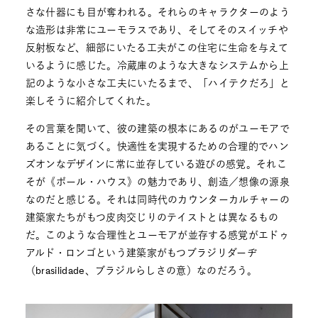
さな什器にも目が奪われる。それらのキャラクターのよう
な造形は非常にユーモラスであり、そしてそのスイッチや
反射板など、細部にいたる工夫がこの住宅に生命を与えて
いるように感じた。冷蔵庫のような大きなシステムから上
記のような小さな工夫にいたるまで、「ハイテクだろ」と
楽しそうに紹介してくれた。
その言葉を聞いて、彼の建築の根本にあるのがユーモアで
あることに気づく。快適性を実現するための合理的でハン
ズオンなデザインに常に並存している遊びの感覚。それこ
そが《ボール・ハウス》の魅力であり、創造／想像の源泉
なのだと感じる。それは同時代のカウンターカルチャーの
建築家たちがもつ皮肉交じりのテイストとは異なるもの
だ。このような合理性とユーモアが並存する感覚がエドゥ
アルド・ロンゴという建築家がもつブラジリダーヂ
（brasilidade、ブラジルらしさの意）なのだろう。