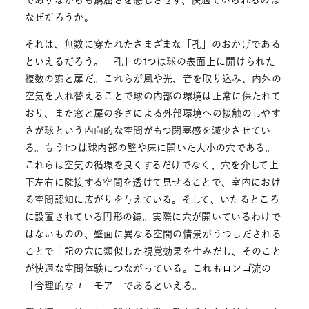
でありながらも窮屈さを感じさせず、快適でいられるのは
なぜだろうか。
それは、無数に穿たれたさまざまな「孔」のおかげである
といえるだろう。「孔」の1つは球の表面上に開けられた
複数の窓と扉だ。これらが風や光、音を取り込み、内外の
空気を入れ替えることで球の内部の環境は正常に保たれて
おり、また窓と扉の多さによる外部環境への接触のしやす
さが球という内向的な空間がもつ閉塞感を減少させてい
る。もう1つは球内部の壁や床に開いた大小の穴である。
これらは空気の循環を良くするだけでなく、穴を介して上
下左右に隣接する空間を透けて見せることで、室内におけ
る空間認知に広がりを与えている。そして、いたるところ
に設置されている円形の鏡。実際に穴が開いているわけで
はないものの、壁面に異なる空間の情景がうつしだされる
ことで上記の穴に類似した視覚効果を生みだし、そのこと
が快適な空間体験につながっている。これもロンゴ流の
「合理的なユーモア」であるといえる。