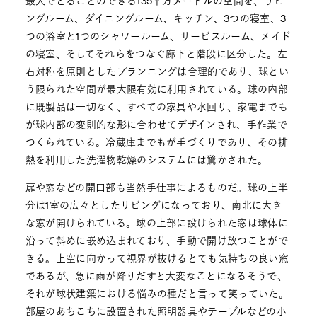
最大でとることのできる135平方メートルの空間を、リビ
ングルーム、ダイニングルーム、キッチン、3つの寝室、3
つの浴室と1つのシャワールーム、サービスルーム、メイド
の寝室、そしてそれらをつなぐ廊下と階段に区分した。左
右対称を原則としたプランニングは合理的であり、球とい
う限られた空間が最大限有効に利用されている。球の内部
に既製品は一切なく、すべての家具や水回り、家電までも
が球内部の変則的な形に合わせてデザインされ、手作業で
つくられている。冷蔵庫までもが手づくりであり、その排
熱を利用した洗濯物乾燥のシステムには驚かされた。
扉や窓などの開口部も当然手仕事によるものだ。球の上半
分は1室の広々としたリビングになっており、南北に大き
な窓が開けられている。球の上部に設けられた窓は球体に
沿って斜めに嵌め込まれており、手動で開け放つことがで
きる。上空に向かって視界が抜けるとても気持ちの良い窓
であるが、急に雨が降りだすと大変なことになるそうで、
それが球状建築における悩みの種だと言って笑っていた。
部屋のあちこちに設置された照明器具やテーブルなどの小