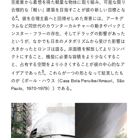
空産業から着想を得た軽量な物体に取り組み、可能な限り
合理的な「軽い」建築を目指すことが彼の新しい目標とな
4
る
。彼を合理主義へと回帰せしめた背景には、アーキグ
ラムなど同世代のカウンターカルチャーの動きやバックミ
ンスター・フラーの存在、そしてドラッグの影響があった
というが、なかでも日本のメタボリズムから受けた影響は
大きかったとロンゴは語る。床面積を解放してよりコンパ
クトにすること、機能に必要な容積をより少なくするこ
と、占有する空間をより小さくすることが彼の中心的なア
5
イデアであった
。これらが一つの形となって結実したも
のが《ボール・ハウス（Casa Bola Peruíbe/Amauri、São
Paulo、1970-1979）》である。