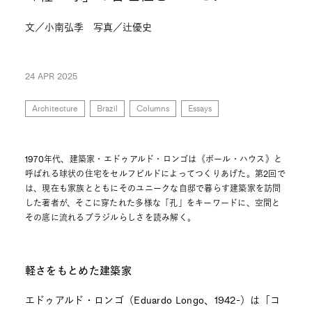
文／小南弘季 写真／辻優史
24 APR 2025
Architecture
Brazil
Columns
Essays
1970年代、建築家・エドゥアルド・ロンゴは《ボール・ハウス》と
呼ばれる球状の住宅をセルフビルドによってつくりあげた。第2回で
は、現在も家族とともにそのユニークな自邸で暮らす建築家を訪問
した著者が、そこに穿たれた多様な「孔」をキーワードに、空間と
その底に流れるブラジルらしさを読み解く。
軽さをもとめた建築家
エドゥアルド・ロンゴ（Eduardo Longo、1942-）は「コ