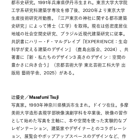
都市史研究。1991年兵庫県伊丹市生まれ。東京大学大学院
工学系研究科建築学専攻を修了後、2020年より東京大学
生産技術研究所勤務。「江戸東京の神社に関する都市建築
史研究」によって博士（工学）を取得。現在は低密度居住
地域の社会空間史研究、ブラジル近現代建築研究に従事。
共訳書にハリー・F・マルグレイブ『EXPERIENCE：生命
科学が変える建築のデザイン』（鹿島出版会、2024）、共
著書に『新・私たちのデザイン3 高さのデザイン：空間の
豊かさに向き合う』（京都芸術大学 東北芸術工科大学 出
版局 藝術学舎、2025）がある。
辻優史／Masafumi Tsuji
写真家。1993年神奈川県横浜市生まれ。ドイツ在住。多摩
美術大学造形表現学部映像演劇学科を卒業後、映像の習作
として始めた写真を主軸に、本や空間を使った実験的なプ
レゼンテーション、建築家やデザイナーとのコラボレーシ
ョン、展覧会やポップアップスペースのデザインなど、作