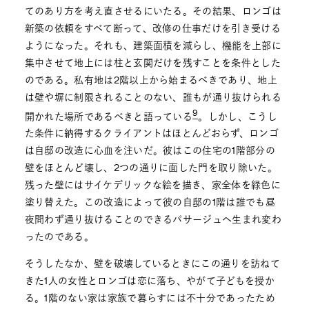
てのあり方を考え直させるにいたる。その結果、ロンゴは
新築の依頼をすべて断って、改修の仕事だけを引き受ける
ようになった。それも、建築面積を減らし、機能を上部に
集中させて地上には柱と玄関だけを残すことを条件とした
のである。私有地は2階以上から始まるべきであり、地上
は壁や塀に制限されることのない、誰もが通り抜けられる
9
開かれた場所であるべきと語っている
。しかし、こうし
た条件に納得するクライアントはほとんどおらず、ロンゴ
は自邸の改造に心血を注いだ。彼はこの住宅の1階部分の
壁をほとんど壊し、2つの通りに面した門を取り除いた。
残った壁にはサイケデリックな絵を描き、家全体を緑色に
塗り替えた。この改造によって彼の自邸の1階は誰でも昼
夜問わず通り抜けることのできるパサージュへ生まれ変わ
ったのである。
そうしたなか、壁を破壊しているときにこの通りを訪ねて
きた1人の女性とロンゴは恋に落ち、やがて子どもを授か
る。1階のない家は家族で暮らすには不十分であったため