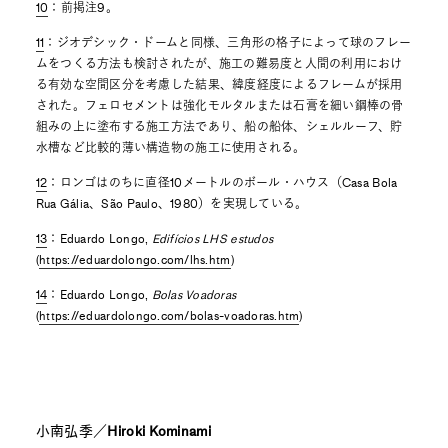
10
：前掲注9。
11
：ジオデシック・ドームと同様、三角形の格子によって球のフレー
ムをつくる方法も検討されたが、施工の難易度と人間の利用におけ
る有効な空間区分を考慮した結果、緯度経度によるフレームが採用
された。フェロセメントは強化モルタルまたは石膏を細い鋼棒の骨
組みの上に塗布する施工方法であり、船の船体、シェルルーフ、貯
水槽など比較的薄い構造物の施工に使用される。
12
：ロンゴはのちに直径10メートルのボール・ハウス（Casa Bola
Rua Gália、São Paulo、1980）を実現している。
13
：Eduardo Longo,
Edifícios LHS estudos
(
https://eduardolongo.com/lhs.htm
)
14
：Eduardo Longo,
Bolas Voadoras
(
https://eduardolongo.com/bolas-voadoras.htm
)
小南弘季／Hiroki Kominami