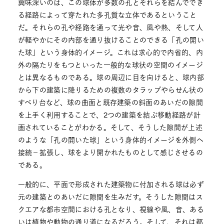
興味深いのは、この球体が多数の孔とそれらを結んででき
る経路によって穿たれた多孔質な立体であるということ
だ。それらの孔や経路を通って光や音、風や熱、そして人
が軽やかにその内部を通り抜けることのできる「孔の開い
た球」という身体的イメージ。これは求心的で内省的、内
外の隔たりをもつといった一般的な球状の空間のイメージ
とは異なるものである。球の周辺に目を向けると、球内部
から下の建築に降りるための複数のタラップやらせん状の
すべり台など、球の曲面と既存建築の斜面のあいだの隙間
を上手く利用することで、2つの建築を結ぶ移動経路が計
画されていることがわかる。そして、そうした隙間が上述
のような「孔の開いた球」という身体的イメージを外側へ
接続－拡張し、球をより開かれたものとして感じさせるの
である。
一般的に、平面で形成された建築物に付加される球は必ず
元の建築とのあいだに隙間を生みだす。そうした隙間はス
クエアな都市空間における孔となり、視線や風、音、ある
いは植物や動物の通り道になるだろう。そして、それは都