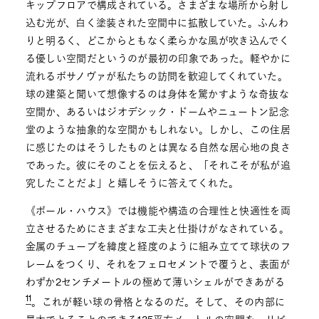
キップフロアで構成されている。さまざまな場所から射し
込む光が、白く塗装された空間中に拡散していた。ふんわ
りと明るく、どこからともなく柔らかな風が吹き込んでく
る優しい空間だというのが最初の印象であった。軽やかに
流れるボサノヴァが私たちの訪問を歓迎してくれていた。
球の建築と聞いて想像するのは身体を驚かすような奇抜な
空間か、あるいはジオデシック・ドームやニュートン記念
堂のような抽象的な空間かもしれない。しかし、この住居
に感じたのはそうしたものとは異なる自然な居心地の良さ
であった。彼にそのことを伝えると、「それこそが私が追
究したことだよ」と嬉しそうに答えてくれた。
《ボール・ハウス》では機能や構造の合理性と快適性を両
立させるためにさまざまな工夫と仕掛けがなされている。
金属のチューブを緯度と経度のように組み立てて球状のフ
レームをつくり、それをフェロセメントで覆うと、表面が
わずか2センチメートルの極めて薄いシェルができあがる
11
。これが軽い球の骨格となるのだ。そして、その内部に