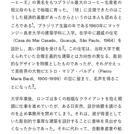
ーヒー王」の異名をもつブラジル最大のコーヒー生産者の
祖父母のもとで裕福に育った。「球」に没頭できたのはこ
うした経済的基盤があったからというのは本人も認めると
1
ころである
。ブラジリア生誕の年である1960年にマッケ
ンジー長老大学の建築学科に入学。在学中に親戚の住宅
（Casa do Mar Casado、Guarujá、São Paulo、1964）を
2
設計し、高い評価を受ける
。この住宅は、当時大学で教
えられていた合理主義的な建築とは方向性の異なる、彫刻
的なデザインを特徴としたものであったが、それがかえっ
て美術界の大物ピエトロ・マリア・バルディ（Pietro
Maria Bardi、1900-1999）の目に留まり、名声を得るこ
3
とになった
。
大学卒業後、ロンゴは多くの裕福なクライアントを抱え順
調に仕事を進めていたが、ある日突然、設計依頼を請ける
のを止め事務所を閉めてしまう。それは、彼が得意として
いた彫刻的で重厚な建築を設計することに意味を見出せな
くなったからであった。それに代わって、自動車産業や航