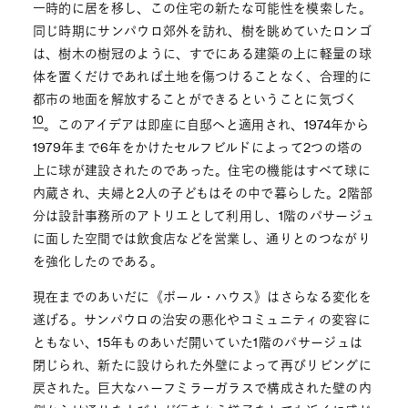
一時的に居を移し、この住宅の新たな可能性を模索した。
同じ時期にサンパウロ郊外を訪れ、樹を眺めていたロンゴ
は、樹木の樹冠のように、すでにある建築の上に軽量の球
体を置くだけであれば土地を傷つけることなく、合理的に
都市の地面を解放することができるということに気づく
10
。このアイデアは即座に自邸へと適用され、1974年から
1979年まで6年をかけたセルフビルドによって2つの塔の
上に球が建設されたのであった。住宅の機能はすべて球に
内蔵され、夫婦と2人の子どもはその中で暮らした。2階部
分は設計事務所のアトリエとして利用し、1階のパサージュ
に面した空間では飲食店などを営業し、通りとのつながり
を強化したのである。
現在までのあいだに《ボール・ハウス》はさらなる変化を
遂げる。サンパウロの治安の悪化やコミュニティの変容に
ともない、15年ものあいだ開いていた1階のパサージュは
閉じられ、新たに設けられた外壁によって再びリビングに
戻された。巨大なハーフミラーガラスで構成された壁の内