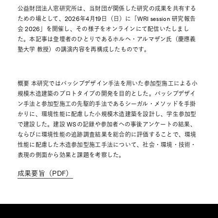
公益財団法人窓研究所は、当財団が関係した研究の成果を共有する
ための場として、2026年4月19日（日）に「WRI session 研究報告
会 2026」を開催し、その様子をオンラインにて配信いたしまし
た。本記事は登壇者のひとりであるホルヘ・アルマザン氏（慶應義
塾大学 教授）の講演内容を再構成したものです。
概要 本研究ではパッシブデザイン手法を用いた参加型施工による小
規模木造建築のプロトタイプの開発を目的とした。パッシブデザイ
ン手法と参加型施工の先駆的手法であるシーガル・メソッドを手掛
かりに、環境性能に配慮した小規模木造建築を設計し、学生参加型
で建設した。建設 WSの記録や参加者への事後アンケートの結果、
ならびに環境性能の追跡調査結果を総合的に評価することで、環境
性能に配慮した木造参加型施工手法について、社会・環境・技術・
表現の側面から効果と課題を考察した。
成果要旨（PDF）