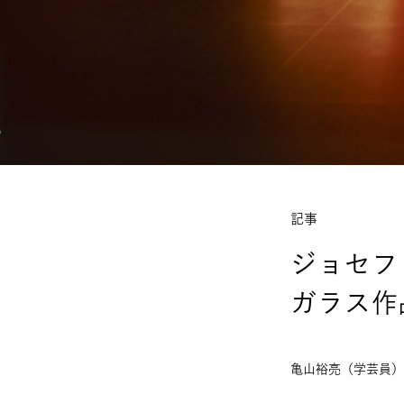
記事
ジョセ
ガラス作
亀山裕亮（学芸員）