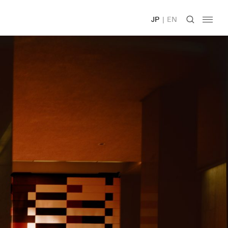
JP
|
EN