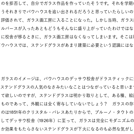
たのを拒否して、自分でガラス作品を作っていたそうです。それを学期
もうそれきりでバウハウスを追い出されるだろうと思っていたらしいの
た評価されて、ガラス画工房に入ることになった。しかし当時、ガラス
アルバースが入ったあともどうもそんなに盛り上がっていたわけではな
ウに校舎が移るときに、ガラス画工房はなくなってしまいます。そこは
バウハウスでは、ステンドグラスがあまり建築に必要という認識にはな
ガラスのイメージは、バウハウスのデッサウ校舎がドラスティックに
、ステンドグラスの人気のなさみたいなことはつながっていると思いま
して欲しいのですが、ステンドグラスは明かり取りとして、ある種、絵
るものであって、外観には全く寄与していないでしょう？ ガラスの存
のは1851年のクリスタル・パレスあたりからで、ブルーノ・タウト
、そしてデッサウ校舎（1926年）に至って、ガラスは完全にモダニズム
しか効果をもたらさないステンドグラスが下火になるのも必然な気がし