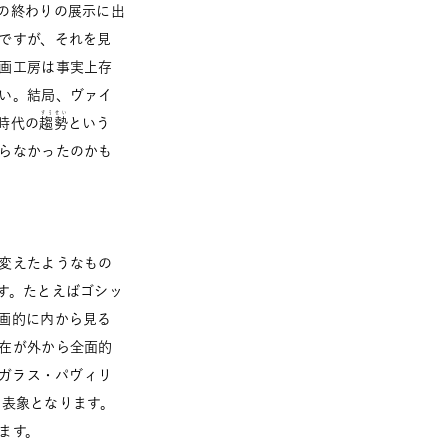
の終わりの展示に出
ですが、それを見
画工房は事実上存
い。結局、ヴァイ
すうせい
時代の
趨勢
という
らなかったのかも
変えたようなもの
す。たとえばゴシッ
画的に内から見る
在が外から全面的
のガラス・パヴィリ
の表象となります。
ます。