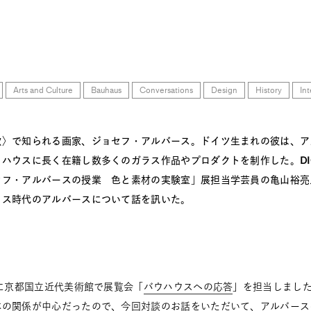
Arts and Culture
Bauhaus
Conversations
Design
History
In
歌〉で知られる画家、ジョセフ・アルバース。ドイツ生まれの彼は、ア
ハウスに長く在籍し数多くのガラス作品やプロダクトを制作した。DI
セフ・アルバースの授業 色と素材の実験室」展担当学芸員の亀山裕亮
ウス時代のアルバースについて話を訊いた。
に京都国立近代美術館で展覧会「
バウハウスへの応答
」を担当しまし
本の関係が中心だったので、今回対談のお話をいただいて、アルバース