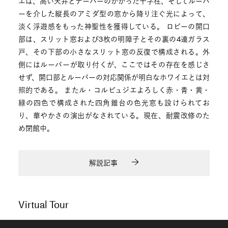
エは、高い天井とテーパーのかかった十字柱、そしてルーバ
ーを介した縦長のアミダ型の窓から降り注ぐ光によって、
淡く浮遊感をもった神聖性を獲得している。 ロビーの開口
部は、スリット窓および3枚の明障子とその裏の4連ガラス
戸、その下部の小さなスリット窓の反復で構成される。外
側にはルーバーが取り付くが、ここではその存在を感じさ
せず、開口部とルーバーの対応関係が明白なホワイエとは対
照的である。 またル・コルビュジエよろしく赤・青・黄・
緑の四色で構成された四角錐台の色光窓も設けられてお
り、華やかさの演出がなされている。現在、耐震改修のた
め閉館中。
解説記事
Virtual Tour