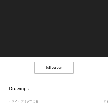
full screen
Drawings
ホワイエ アミダ型の窓
ロ