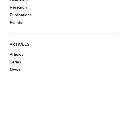
Research
Publications
Events
ARTICLES
Articles
Series
News
Window Terms
Window History
Window Collection
Window Aphorisms
INFO