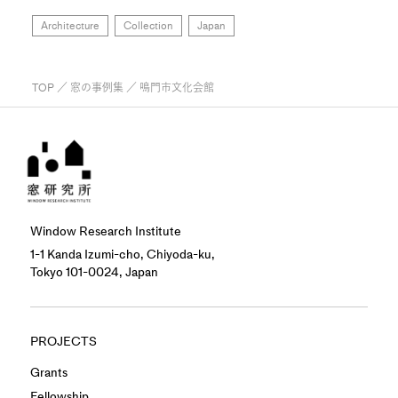
Architecture
Collection
Japan
TOP
／
窓の事例集
／ 鳴門市文化会館
Window Research Institute
1-1 Kanda Izumi-cho, Chiyoda-ku,
Tokyo 101-0024, Japan
PROJECTS
Grants
Fellowship