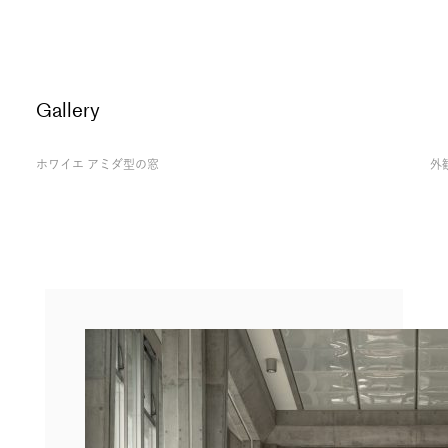
Gallery
ホワイエ アミダ型の窓
外