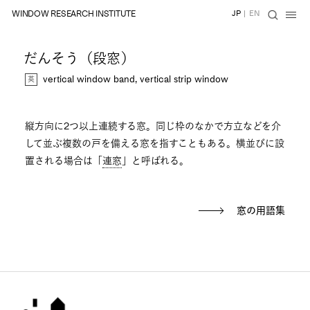
WINDOW RESEARCH INSTITUTE
JP
|
EN
だんそう（段窓）
vertical window band, vertical strip window
縦方向に2つ以上連続する窓。同じ枠のなかで方立などを介
して並ぶ複数の戸を備える窓を指すこともある。横並びに設
置される場合は「
連窓
」と呼ばれる。
窓の用語集