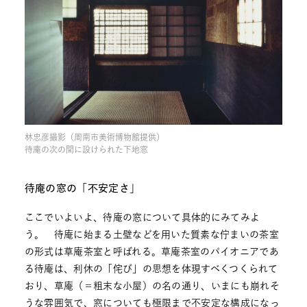
林忠彦撮影（周南市美術博物館提供）
待庵の次の間に設けられた下地窓
待庵の窓の「不安定さ」
ここでいよいよ、待庵の窓について具体的にみてみよ
う。 待庵に始まる土壁などを用いた質素な佇まいの茶室
の形式は草庵茶室と呼ばれる。草庵茶室のパイオニアであ
る待庵は、利休の「侘び」の思想を体現すべくつくられて
おり、草庵（＝粗末な小屋）の名の通り、いまにも崩れそ
うな雰囲気で、窓についても極限まで不安定な構成になっ