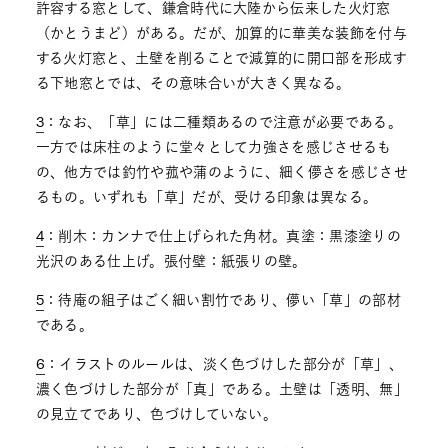
許容する窓として、鎌倉時代に大陸から伝来した火灯窓
（かとうまど）がある。だが、加算的に華美な装飾を付与
する火灯窓と、土壁を削ることで減算的に開口部を形成す
る下地窓とでは、その意味合いが大きく異なる。
3
：なお、「草」には二種類あるので注意が必要である。
一方では床柱のように堂々として力強さを感じさせるも
の、他方では釣竹や菰や蒲のように、細く儚さを感じさせ
るもの。いずれも「草」だが、受ける印象は異なる。
4
：削木：カンナで仕上げられた角材。真塗：黒漆塗りの
光沢のある仕上げ。張付壁：紙張りの壁。
5
：待庵の組子はごく細い割竹であり、儚い「草」の部材
である。
6
：イラストのルールは、淡く色づけした部分が「草」、
濃く色づけした部分が「真」である。土壁は「透明、無」
の見立てであり、色づけしていない。