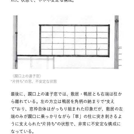
れた”状態で、やや不安定な構成。
〈躙口上の連子窓〉
“片持ち”の窓、不安定な状態
最後に、躙口上の連子窓では、敷居・鴨居とも右端は柱か
ら離れている。左の方立は鴨居を角柄の納まりで“支え
て”おり、窓枠自体はがっちり組まれた印象だが、敷居の左
端のみが躙口に乗っかりながら「草」の柱に突き刺さるよ
うに支えられた“片持ち”の状態で、非常に不安定な構成に
なっている。