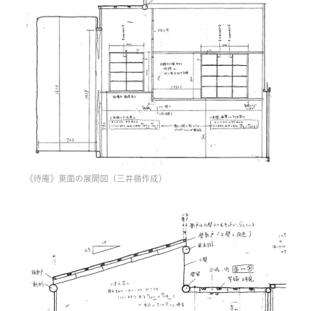
《待庵》東面の展開図（三井嶺作成）