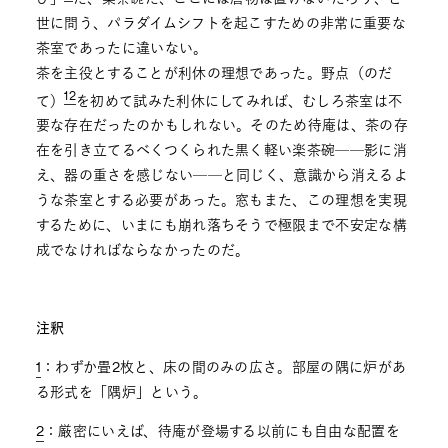
世に問う、パラダイムシフトを起こすための非常に重要な
茶室であったに違いない。
茶を主役とすることが利休の理想であった。野点（のだ
12
て）
を初めて試みた利休にしてみれば、むしろ茶室は不
要な存在だったのかもしれない。そのため待庵は、茶の存
在を引き立てるべくつくられた黒く軽い楽茶碗──影に消
え、器の重さを感じない──と同じく、意識から消えるよ
うな茶室とする必要があった。窓もまた、この理想を実現
するために、いまにも崩れ落ちそうで極限まで不安定な構
成でなければならなかったのだ。
注釈
1
：わずか畳2枚と、床の間のみの広さ。部屋の隅に炉があ
る形式を「隅炉」という。
2
：厳密にいえば、待庵が登場する以前にも自由な配置を