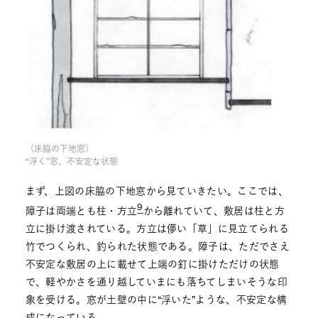
〈床脇の下地窓〉
“浮く”窓、不安定な状態
まず、上図の床脇の下地窓から見ていきたい。ここでは、
9
障子は両端とも柱・方立
から離れていて、敷居は柱と方
立に掛け渡されている。方立は儚い「草」に見立てられる
竹でつくられ、釣られた状態である。障子は、ただでさえ
不安定な敷居の上に載せて上端の釘に掛けただけの状態
で、軽やかさを通り越していまにも落ちてしまいそうな印
象を受ける。窓が土壁の中に“浮いた”ような、不安定な構
成になっている。