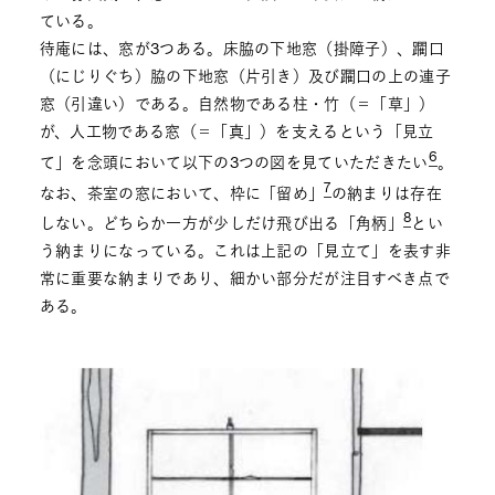
ている。
待庵には、窓が3つある。床脇の下地窓（掛障子）、躙口
（にじりぐち）脇の下地窓（片引き）及び躙口の上の連子
窓（引違い）である。自然物である柱・竹（＝「草」）
が、人工物である窓（＝「真」）を支えるという「見立
6
て」を念頭において以下の3つの図を見ていただきたい
。
7
なお、茶室の窓において、枠に「留め」
の納まりは存在
8
しない。どちらか一方が少しだけ飛び出る「角柄」
とい
う納まりになっている。これは上記の「見立て」を表す非
常に重要な納まりであり、細かい部分だが注目すべき点で
ある。