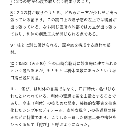
7
：2つの材が45度で取り合う納まりのこと。
8
：2つの材が取り合うとき、どちらか一方が少しだけ出っ
張っている納まり。この躙口上の連子窓の左上では鴨居が
出っ張っている。なお同じ箇所の外部では方立が出っ張っ
ており、利休の創意工夫が感じられる点である。
9
：柱とは別に設けられる、扉や窓を構成する縦枠の部
材。
10
：1582（天正10）年の山崎合戦時に妙喜庵に建てられた
という説もあるが、もともとは利休屋敷にあったという堀
口捨己説に同意。
11
：「侘び」は利休の言葉ではなく、江戸時代に名づけら
れたといわれている。利休の理想は茶を主役とすることで
あり、亭主（利休）の控えめな態度、装飾的な要素を抽象
化したシンプルなディテール、素朴な風合いの茶道具の好
みなどが特徴であり、こうした一貫した創意工夫や嗜好を
ひっくるめて「侘び」と呼ぶようになった。