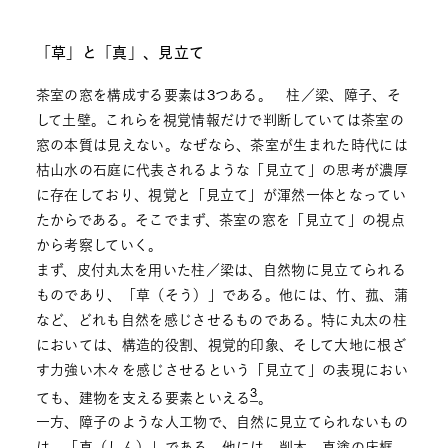
「草」と「真」、見立て
茶室の窓を構成する要素は3つある。 柱／梁、障子、そ
して土壁。これらを視覚情報だけで判断していては茶室の
窓の本質は見えない。なぜなら、茶室が生まれた時代には
枯山水の石庭に代表されるような「見立て」の思考が濃厚
に存在しており、視覚と「見立て」が渾然一体となってい
たからである。そこでまず、茶室の窓を「見立て」の視点
から考察していく。
まず、皮付丸太を用いた柱／梁は、自然物に見立てられる
ものであり、「草（そう）」である。他には、竹、菰、蒲
など、どれも自然を感じさせるものである。特に丸太の柱
においては、構造的役割、視覚的印象、そして大地に根ざ
す力強い木々を感じさせるという「見立て」の表現におい
3
ても、建物を支える要素といえる
。
一方、障子のような人工物で、自然に見立てられないもの
は、「真（しん）」である。他には、削木、真塗の床框、