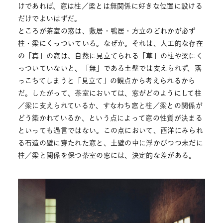
けであれば、窓は柱／梁とは無関係に好きな位置に設ける
だけでよいはずだ。
ところが茶室の窓は、敷居・鴨居・方立のどれかが必ず
柱・梁にくっついている。なぜか。それは、人工的な存在
の「真」の窓は、自然に見立てられる「草」の柱や梁にく
っついていないと、「無」である土壁では支えられず、落
っこちてしまうと「見立て」の観点から考えられるから
だ。したがって、茶室においては、窓がどのようにして柱
／梁に支えられているか、すなわち窓と柱／梁との関係が
どう築かれているか、という点によって窓の性質が決まる
といっても過言ではない。この点において、西洋にみられ
る石造の壁に穿たれた窓と、土壁の中に浮かびつつ未だに
柱／梁と関係を保つ茶室の窓には、決定的な差がある。