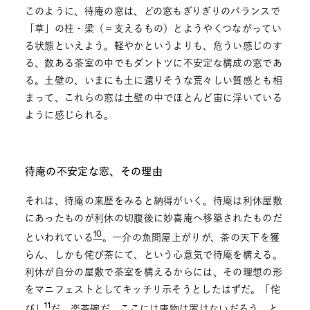
このように、待庵の窓は、どの窓もぎりぎりのバランスで
「草」の柱・梁（＝支えるもの）とようやくつながってい
る状態といえよう。軽やかというよりも、危うい感じのす
る、数ある茶室の中でもダントツに不安定な構成の窓であ
る。土壁の、いまにも土に還りそうな荒々しい質感とも相
まって、これらの窓は土壁の中でほとんど宙に浮いている
ように感じられる。
待庵の不安定な窓、その理由
それは、待庵の来歴をみると納得がいく。待庵は利休屋敷
にあったものが利休の切腹後に妙喜庵へ移築されたものだ
10
といわれている
。一介の魚問屋上がりが、茶の天下を獲
らん、しかも侘び茶にて、という心意気で待庵を構える。
利休が自分の屋敷で茶室を構えるからには、その理想の形
をマニフェストとしてキッチリ示そうとしたはずだ。「侘
11
び」
だ、楽茶碗だ、ここには唐物は置けないだろう、と