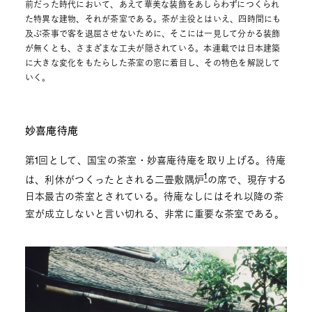
前だった時代において、あえて華美な装飾をあしらわずにつくられ
た特異な建物、それが茶室である。茶が主役とはいえ、四時間にも
及ぶ茶事で客を退屈させないために、そこには一見して分かる装飾
が無くとも、さまざまな工夫が隠されている。本連載では日本建築
に大きな変化をもたらした茶室の窓に着目し、その特色を解説して
いく。
妙喜庵待庵
第1回として、国宝の茶室・妙喜庵待庵を取り上げる。待庵
1
は、利休がつくったとされる二畳敷隅炉
の席で、現存する
日本最古の茶室とされている。待庵なしにはそれ以降の茶
室が成立しないと言い切れる、非常に重要な茶室である。