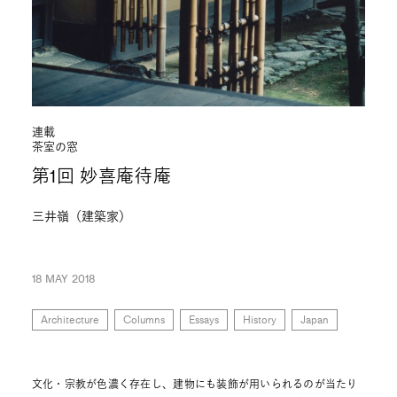
連載
茶室の窓
第1回 妙喜庵待庵
三井嶺（建築家）
18 MAY 2018
Architecture
Columns
Essays
History
Japan
文化・宗教が色濃く存在し、建物にも装飾が用いられるのが当たり