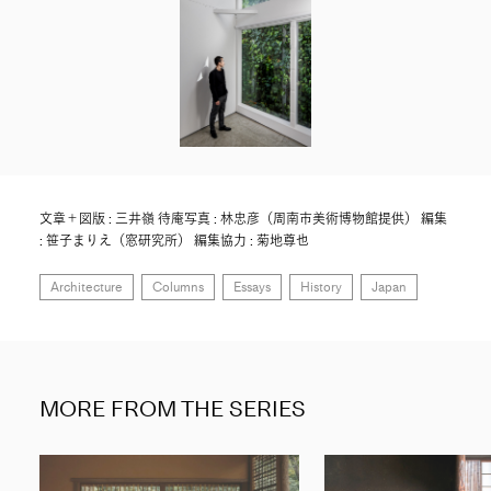
文章＋図版 : 三井嶺 待庵写真 : 林忠彦（周南市美術博物館提供） 編集
: 笹子まりえ（窓研究所） 編集協力 : 菊地尊也
Architecture
Columns
Essays
History
Japan
MORE FROM THE SERIES