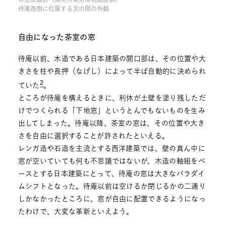
林忠彦撮影（周南市美術博物館提供）
待庵西側に位置する次の間の外観
自由になった茶室の窓
待庵以前、木造である日本建築の開口部は、その位置や大
きさを柱や長押（なげし）によって半ば自動的に決められ
2
ていた
。
ところが待庵を構えるときに、利休が土壁を塗り残しただ
けでつくられる「下地窓」というとんでもないものを生み
出してしまった。待庵以降、茶室の窓は、その位置や大き
さを自由に選択することが許されたといえる。
レンガ造や石造を主流とする西洋建築では、壁の真ん中に
窓が空いていても何も不思議ではないが、木造の軸組をベ
ースとする日本建築にとって、待庵の窓は大きなパラダイ
ムシフトとなった。待庵以前は空けるか閉じるかの二通り
しかなかったところに、窓が自由に配置できるようになっ
たわけで、大変な革新といえよう。