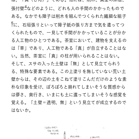
4
張付壁
などのように、どれも人の手間のかかったもので
ある。なかでも障子は削木を組んでつくられた繊細な組子
5
に、石垣張りといって障子紙の張り方まで気を遣ってつ
くられたもので、一見して手間がかかっていることが分か
る人工物のひとつである。茶室において、建物を支えるの
は「草」であり、人工物である「真」が自立することはな
い。当然、茶室に「真」の柱が用いられることはない。
そして、スサの入った土壁は「無」として見立てられう
る、特殊な要素である。この上塗りを施していない荒い土
壁からは、その辺の土をこねて塗りこんだだけのような素
朴な印象を受け、ぼろぼろと崩れてしまいそうな質感から
は儚さ、奥行き、いまにも土に還ってしまいそうな感覚を
覚える。「土壁＝透明、無」という見立てが成立するので
はないか。