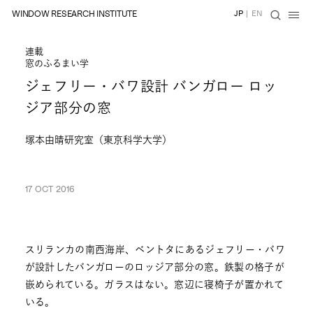
WINDOW RESEARCH INSTITUTE
JP
|
EN
連載
窓のふるまい学
ジェフリー・バワ設計 バンガロー ロッ
ジア部分の窓
塚本由晴研究室（東京科学大学）
17 OCT 2016
スリランカの南西海岸、ベントタにあるジェフリー・バワ
が設計したバンガローのロッジア部分の窓。鉄製の格子が
嵌められている。ガラスはない。窓辺に寝椅子が置かれて
いる。