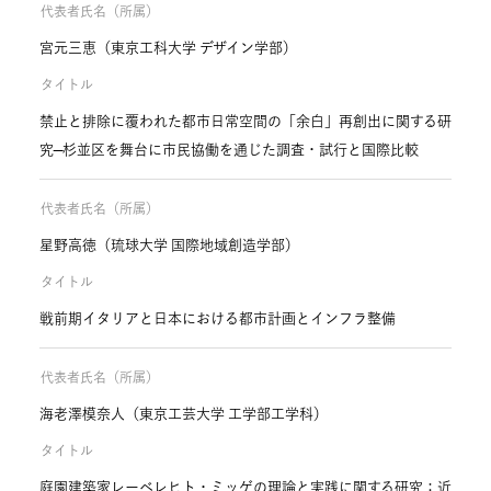
代表者氏名（所属）
宮元三恵（東京工科大学 デザイン学部）
タイトル
禁止と排除に覆われた都市日常空間の「余白」再創出に関する研
究―杉並区を舞台に市民協働を通じた調査・試行と国際比較
代表者氏名（所属）
星野高徳（琉球大学 国際地域創造学部）
タイトル
戦前期イタリアと日本における都市計画とインフラ整備
代表者氏名（所属）
海老澤模奈人（東京工芸大学 工学部工学科）
タイトル
庭園建築家レーベレヒト・ミッゲの理論と実践に関する研究：近