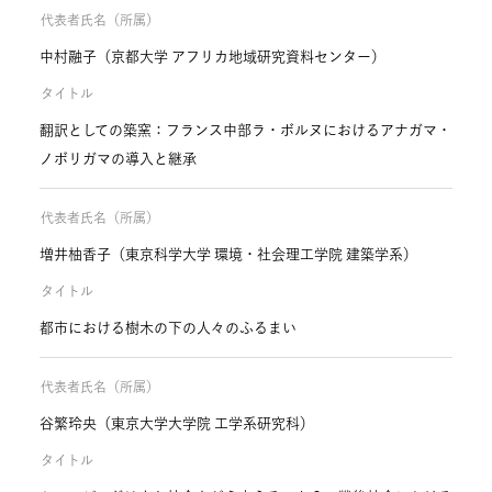
代表者氏名（所属）
中村融子（京都大学 アフリカ地域研究資料センター）
タイトル
翻訳としての築窯：フランス中部ラ・ボルヌにおけるアナガマ・
ノボリガマの導入と継承
代表者氏名（所属）
増井柚香子（東京科学大学 環境・社会理工学院 建築学系）
タイトル
都市における樹木の下の人々のふるまい
代表者氏名（所属）
谷繁玲央（東京大学大学院 工学系研究科）
タイトル