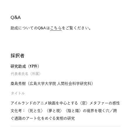
Q&A
助成についてのQ&Aは
こちら
をご覧ください。
採択者
研究助成（17件）
代表者氏名（所属）
桑島秀樹（広島大学大学院 人間社会科学研究科）
タイトル
アイルランドのアニメ映画を中心とする〈窓〉メタファーの感性
文化考：〈死と生〉〈夢と現〉〈陰と陽〉の境界を覗く穴／跨
ぐ通路のアート化をめぐる実相の研究