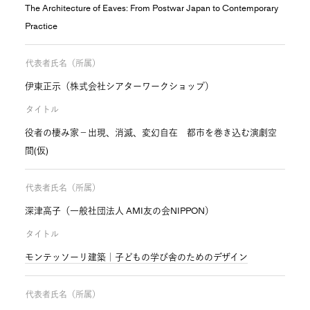
The Architecture of Eaves: From Postwar Japan to Contemporary
Practice
代表者氏名（所属）
伊東正示（株式会社シアターワークショップ）
タイトル
役者の棲み家－出現、消滅、変幻自在 都市を巻き込む演劇空
間(仮)
代表者氏名（所属）
深津高子（一般社団法人 AMI友の会NIPPON）
タイトル
モンテッソーリ建築｜子どもの学び舎のためのデザイン
代表者氏名（所属）