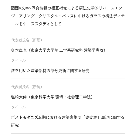
図面×文字×写真情報の相互補完による構法史学的リバースエン
ジニアリング クリスタル・パレスにおけるガラスの構法ディテ
ールをケーススタディとして
代表者氏名（所属）
奥本卓也（東京大学大学院 工学系研究科 建築学専攻）
タイトル
漆を用いた建築部材の部分更新に関する研究
代表者氏名（所属）
塩崎太伸（東京科学大学 環境・社会理工学院）
タイトル
ポストモダニズム期における建築家集団「婆娑羅」周辺に関する
研究