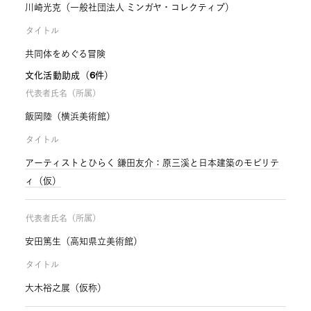
川崎光克（一般社団法人 ミンガヤ・コレクティブ）
タイトル
共同体をめぐる冒険
文化活動助成（6件）
代表者氏名（所属）
飯岡陸（横浜美術館）
タイトル
アーティストとひらく 鎌田友介：原三溪と日本建築のモビリテ
ィ（仮）
代表者氏名（所属）
安田篤生（高知県立美術館）
タイトル
大木裕之展（仮称）