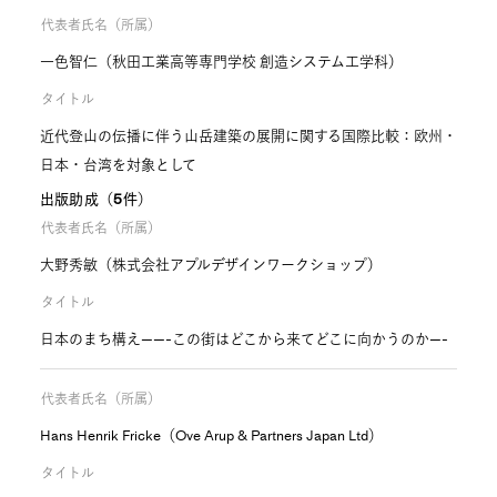
代表者氏名（所属）
一色智仁（秋田工業高等専門学校 創造システム工学科）
タイトル
近代登山の伝播に伴う山岳建築の展開に関する国際比較：欧州・
日本・台湾を対象として
出版助成（5件）
代表者氏名（所属）
大野秀敏（株式会社アプルデザインワークショップ）
タイトル
日本のまち構え——-この街はどこから来てどこに向かうのか—-
代表者氏名（所属）
Hans Henrik Fricke（Ove Arup & Partners Japan Ltd）
タイトル