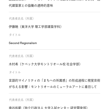
代建築家との協働の通時的意味
代表者氏名（所属）
伊藤暁（東洋大学 理工学部建築学科）
タイトル
Second Regionalism
代表者氏名（所属）
木村希（ケベック大学モントリオール校 社会学部）
タイトル
言語的マイノリティの「まちへの所属感」の形成過程に視覚芸術
が与える影響：モントリオールのミューラルアートに着目して
代表者氏名（所属）
南谷和範（独立行政法人 大学入試センター 研究開発部）