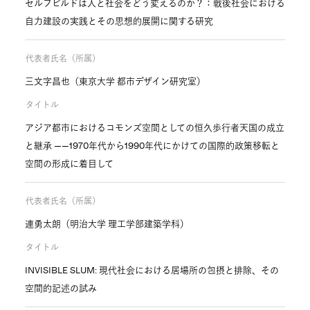
セルフビルドは人と社会をどう変えるのか？：戦後社会における
自力建設の実践とその思想的展開に関する研究
代表者氏名（所属）
三文字昌也（東京大学 都市デザイン研究室）
タイトル
アジア都市におけるコモンズ空間としての恒久歩行者天国の成立
と継承 ——1970年代から1990年代にかけての国際的政策移転と
空間の形成に着目して
代表者氏名（所属）
連勇太朗（明治大学 理工学部建築学科）
タイトル
INVISIBLE SLUM: 現代社会における居場所の包摂と排除、その
空間的記述の試み