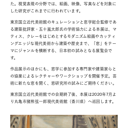
た。視覚表現の分野では、絵画、映像、写真などを対象に
した研究がこれまでに行われています。
東京国立近代美術館のキュレーションと窓学総合監修であ
る建築批評家・五十嵐太郎氏の学術協力による本展は、マ
ティス、クレーをはじめとするモダニズム絵画やカッティ
ングエッジな現代美術から建築や歴史まで、「窓」をテー
マにジャンルを横断する、日本初の試みとなる展覧会で
す。
作品展示のほかにも、窓学に参加する専門家や建築家らと
の協業によるレクチャーやワークショップを開催予定。芸
術に新たな窓を開く、窓研究所の試みにご期待ください。
東京国立近代美術館での会期終了後、本展は2020年7月よ
り丸亀市猪熊弦一郎現代美術館（香川県）へ巡回します。