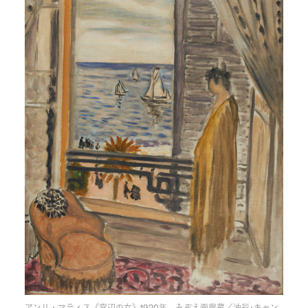
アンリ・マティス《窓辺の女》1920年 みぞえ画廊蔵／油彩･キャン