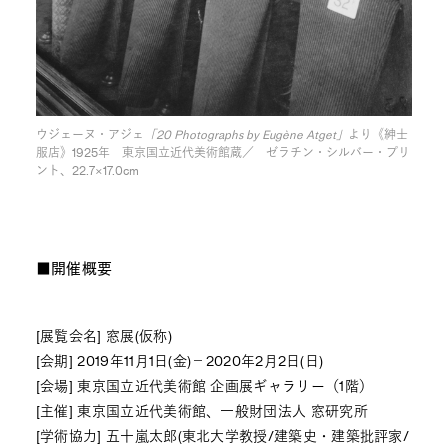
ウジェーヌ・アジェ
「20 Photographs by Eugène Atget」
より《紳士
服店》1925年 東京国立近代美術館蔵／ ゼラチン・シルバー・プリ
ント、22.7×17.0cm
■開催概要
[展覧会名] 窓展(仮称)
[会期] 2019年11月1日(金)－2020年2月2日(日)
[会場] 東京国立近代美術館 企画展ギャラリー（1階）
[主催] 東京国立近代美術館、一般財団法人 窓研究所
[学術協力] 五十嵐太郎(東北大学教授/建築史・建築批評家/