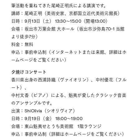
筆活動を重ねてきた尾崎正明氏による講演です。
講師：尾崎正明（美術史家、京都国立近代美術元館長）
日時：9月13日（土） 13:30～15:00（開場13:00）
会場：坂出市万葉会館 大ホール（坂出市沙弥島70-1 当館
より徒歩7分）
料金：無料
申込：事前申込制（インターネットまたは来館、詳細はホ
ームページをご覧ください）
夕焼けコンサート
香川県出身の西浦詩織（ヴァイオリン）、中村優花（フル
ート）、
中村文香（ピアノ）による、魁夷が愛したクラシック音楽
のアンサンブルです。
出演：ShiOlivia（シオリヴィア）
日時：9月19日（金） 18:00～19:00
会場：東山魁夷せとうち美術館 1階ラウンジ
申込：事前申込制（詳細はホームページをご覧ください）