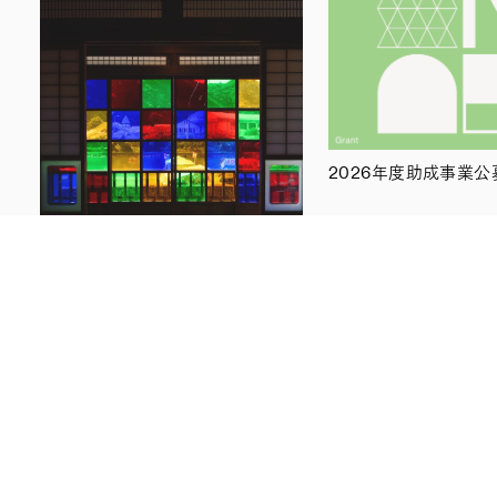
2026年度助成事業
01 AUG 2026
藤森照信の「百窓」
藤森照信｜第十二回 旧小西本家離
れ座敷の〈色ガラス戸〉
室内を妖しい色で染め上げる