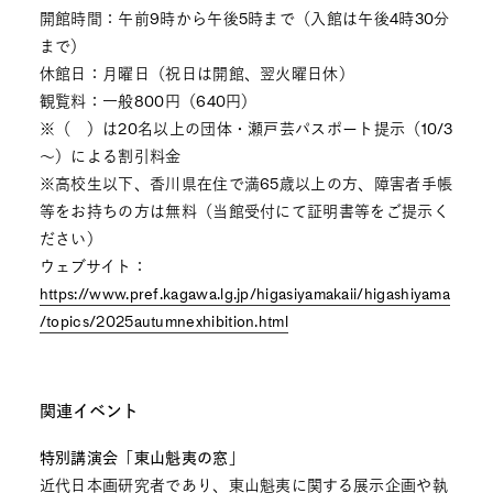
開館時間：午前9時から午後5時まで（入館は午後4時30分
まで）
休館日：月曜日（祝日は開館、翌火曜日休）
観覧料：一般800円（640円）
※（ ）は20名以上の団体・瀬戸芸パスポート提示（10/3
～）による割引料金
※高校生以下、香川県在住で満65歳以上の方、障害者手帳
等をお持ちの方は無料（当館受付にて証明書等をご提示く
ださい）
ウェブサイト：
https://www.pref.kagawa.lg.jp/higasiyamakaii/higashiyama
/topics/2025autumnexhibition.html
関連イベント
特別講演会「東山魁夷の窓」
近代日本画研究者であり、東山魁夷に関する展示企画や執