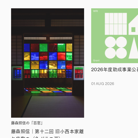
2026年度助成事業
01 AUG 2026
藤森照信の「百窓」
藤森照信｜第十二回 旧小西本家離