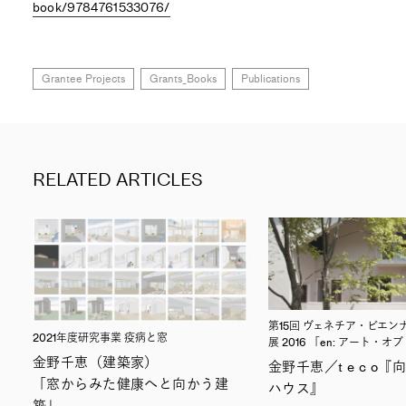
book/9784761533076/
Grantee Projects
Grants_Books
Publications
RELATED ARTICLES
第15回 ヴェネチア・ビエン
2021年度研究事業 疫病と窓
展 2016 「en: アート・
金野千恵（建築家）
金野千恵／t e c o
「窓からみた健康へと向かう建
ハウス』
築」