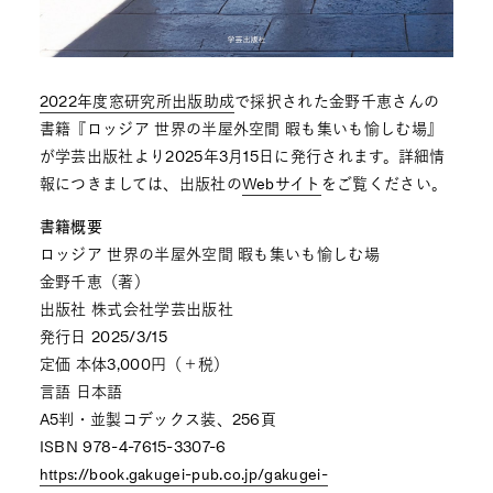
2022年度窓研究所出版助成
で採択された金野千恵さんの
書籍『ロッジア 世界の半屋外空間 暇も集いも愉しむ場』
が学芸出版社より2025年3月15日に発行されます。詳細情
報につきましては、出版社の
Webサイト
をご覧ください。
書籍概要
ロッジア 世界の半屋外空間 暇も集いも愉しむ場
金野千恵（著）
出版社 株式会社学芸出版社
発行日 2025/3/15
定価 本体3,000円（＋税）
言語 日本語
A5判・並製コデックス装、256頁
ISBN 978-4-7615-3307-6
https://book.gakugei-pub.co.jp/gakugei-