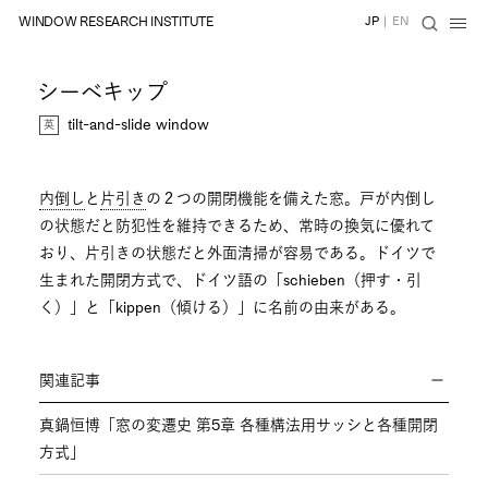
WINDOW RESEARCH INSTITUTE
JP
|
EN
シーべキップ
tilt-and-slide window
内倒し
と
片引き
の２つの開閉機能を備えた窓。戸が内倒し
の状態だと防犯性を維持できるため、常時の換気に優れて
おり、片引きの状態だと外面清掃が容易である。ドイツで
生まれた開閉方式で、ドイツ語の「schieben（押す・引
く）」と「kippen（傾ける）」に名前の由来がある。
関連記事
真鍋恒博「窓の変遷史 第5章 各種構法用サッシと各種開閉
方式」