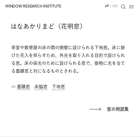
WINDOW RESEARCH INSTITUTE
JP
|
EN
はなあかりまど（花明窓）
茶室や数寄屋の床の間の側壁に設けられる下地窓。床に掛
けた花入を照らすため、外光を取り入れる目的で設けられ
る窓。床の採光のために設けられる窓で、掛物に光を当て
る墨蹟窓と対になるものとされる。
⇨
墨蹟窓
床脇窓
下地窓
窓の用語集