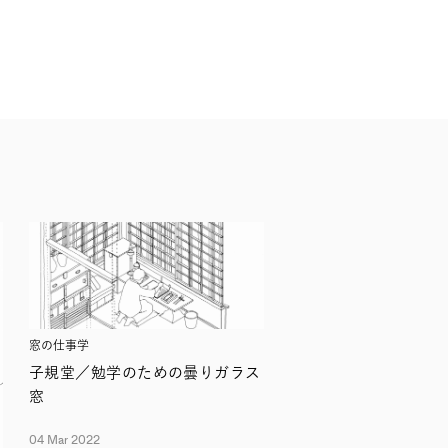
窓の仕事学
子規堂／勉学のための曇りガラス
窓
04 Mar 2022