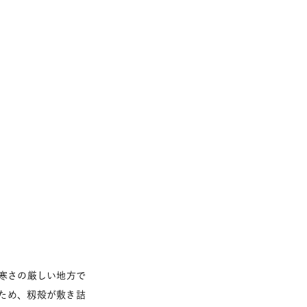
寒さの厳しい地方で
ため、籾殻が敷き詰