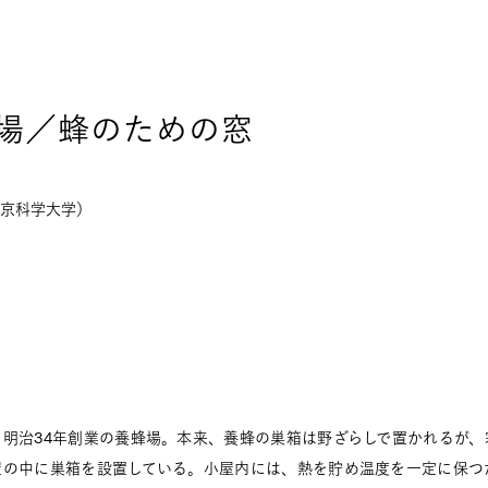
場／蜂のための窓
京科学大学）
明治34年創業の養蜂場。本来、養蜂の巣箱は野ざらしで置かれるが、
屋の中に巣箱を設置している。小屋内には、熱を貯め温度を一定に保つ