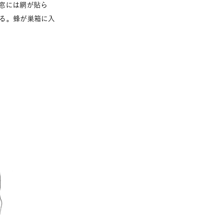
窓には網が貼ら
る。蜂が巣箱に入