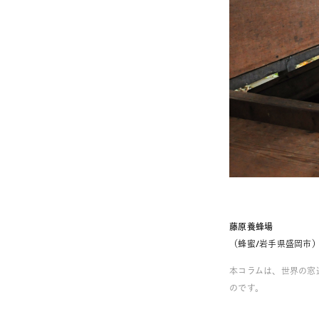
藤原養蜂場
（蜂蜜/岩手県盛岡市
本コラムは、世界の窓
のです。