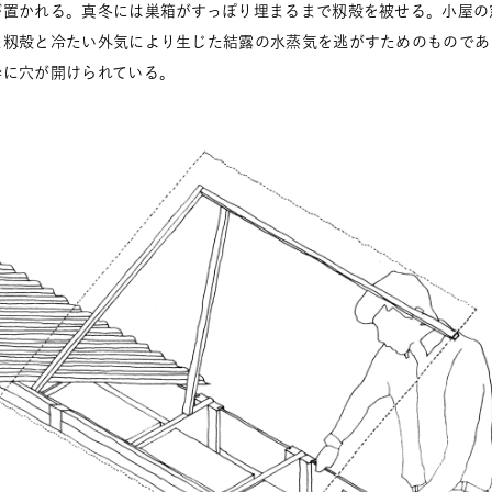
が置かれる。真冬には巣箱がすっぽり埋まるまで籾殻を被せる。小屋の
た籾殻と冷たい外気により生じた結露の水蒸気を逃がすためのものであ
枠に穴が開けられている。