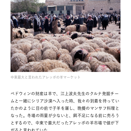
中東最大と言われたアレッポの羊マーケット
ベドウィンの財産は羊で、江上波夫先生のクルナ発掘チー
ムと一緒にシリア沙漠へ入った時、我々の到着を待ってい
たかのように目の前で子羊を屠し、晩餐のマンサフ料理と
なった。冬場の雨量が少ないと、餌不足になる前に売ろう
とするので、中東で最大だったアレッポの羊市場で値が下
がると言われていた。