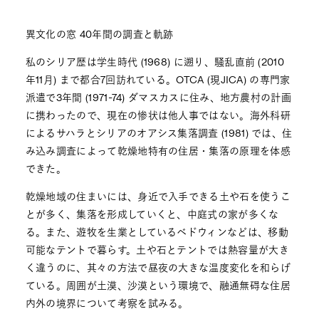
異文化の窓 40年間の調査と軌跡
私のシリア歴は学生時代 (1968) に遡り、騒乱直前 (2010
年11月) まで都合7回訪れている。OTCA (現JICA) の専門家
派遣で3年間 (1971-74) ダマスカスに住み、地方農村の計画
に携わったので、現在の惨状は他人事ではない。海外科研
によるサハラとシリアのオアシス集落調査 (1981) では、住
み込み調査によって乾燥地特有の住居・集落の原理を体感
できた。
乾燥地域の住まいには、身近で入手できる土や石を使うこ
とが多く、集落を形成していくと、中庭式の家が多くな
る。また、遊牧を生業としているベドウィンなどは、移動
可能なテントで暮らす。土や石とテントでは熱容量が大き
く違うのに、其々の方法で昼夜の大きな温度変化を和らげ
ている。周囲が土漠、沙漠という環境で、融通無碍な住居
内外の境界について考察を試みる。