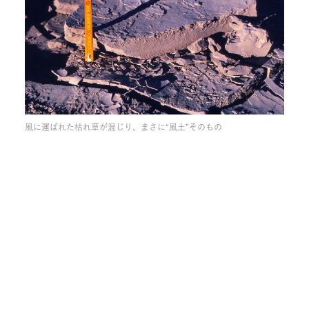
風に運ばれた枯れ草が混じり、まさに“風土”そのもの