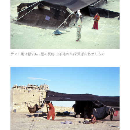
テント地は幅90cm程の反物(山羊毛の糸)を繋ぎあわせたもの