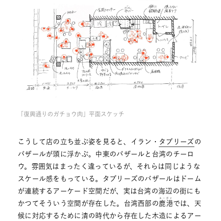
「復興通りのガチョウ肉」平面スケッチ
こうして店の立ち並ぶ姿を見ると、イラン・
タブリーズ
の
バザールが頭に浮かぶ。中東のバザールと台湾のチーロ
ウ。雰囲気はまったく違っているが、それらは同じような
スケール感をもっている。タブリーズのバザールはドーム
が連続するアーケード空間だが、実は台湾の海辺の街にも
ルーガン
かつてそういう空間が存在した。台湾西部の
鹿港
では、天
候に対応するために清の時代から存在した木造によるアー