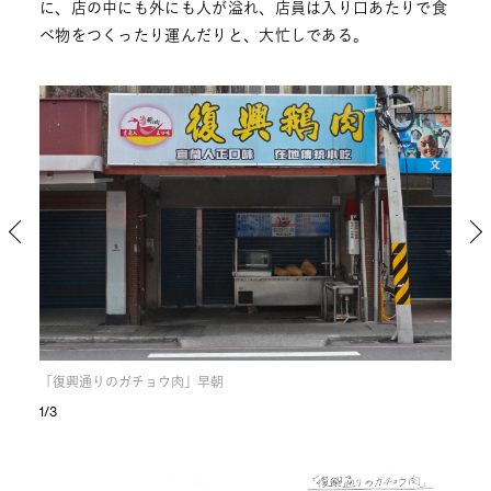
に、店の中にも外にも人が溢れ、店員は入り口あたりで食
べ物をつくったり運んだりと、大忙しである。
「復興通りのガチョウ肉」早朝
「復
1/3