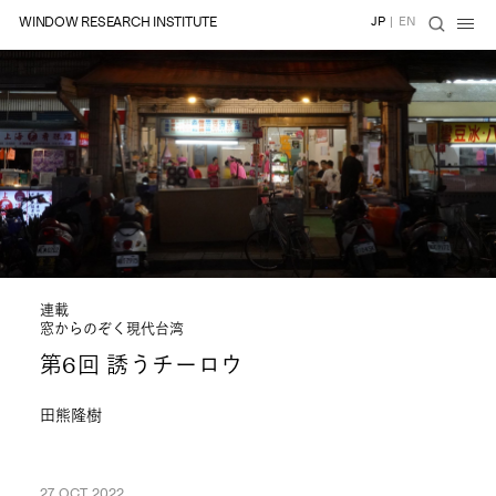
WINDOW RESEARCH INSTITUTE
JP
|
EN
連載
窓からのぞく現代台湾
第6回 誘うチーロウ
田熊隆樹
27 OCT 2022