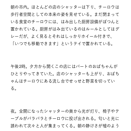
朝の市内。ほとんどの店のシャッターは下り、チーロウは
歩行者空間としての本来の姿を見せている。まだ閉まって
いる食堂のチーロウには、はみ出した厨房設備がぽつんと
置かれている。厨房がはみ出ているのはルールとしてはグ
レーだが、よく見るとそれはしっかりホイール付きで、
「いつでも移動できます」というテイで置かれている。
午後2時。夕方から開くこの店にはパートのおばちゃんが
ひとりやってきていた。店のシャッターも上がり、おばち
ゃんはチーロウにある流し台でせっせと野菜を切ってい
る。
夜。全開になったシャッターの奥から光が灯り、椅子やテ
ーブルがバラバラとチーロウに投げ出される。匂いと光に
誘われて次々と人が集まってくる。朝の静けさが嘘のよう