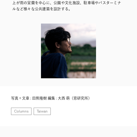
上が雨の宜蘭を中心に、公園や文化施設、駐車場やバスターミナ
ルなど様々な公共建築を設計する。
写真＋文章 : 田熊隆樹 編集 : 大西 萌（窓研究所）
Columns
Taiwan