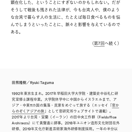
顕在化した、ということにすぎないのかもしれない。だが
そうして戦後も残された法律が、今も台湾人や、僕のよう
な台湾で暮らす人の生活に、たとえば毎日食べるものを悩
んでしまうといったことに、脈々と影響を与えているので
ある。
（
第7回
へ続く）
田熊隆樹／Ryuki Taguma
1992年東京生まれ。2017年早稲田大学大学院・建築史中谷礼仁研
究室修士課程卒業。大学院休学中に中国からイスラエルまで、ア
ジア・中東11カ国の集落・民家をめぐって旅する（エッセイ「
窓か
らのぞくアジアの旅
」として窓研究所ウェブサイトで連載）。
2017年より台湾・宜蘭（イーラン）の田中央工作群（Fieldoffice
Architects）にて黃聲遠に師事。2018年ユニオン造形文化財団在外
研修、2019年文化庁新進芸術家海外研修制度採用。一年の半分以