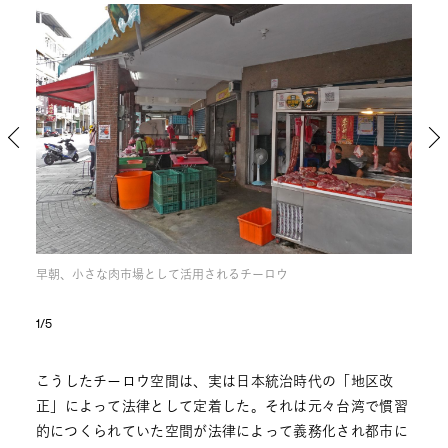
早朝、小さな肉市場として活用されるチーロウ
コン
1/5
こうしたチーロウ空間は、実は日本統治時代の「地区改
正」によって法律として定着した。それは元々台湾で慣習
的につくられていた空間が法律によって義務化され都市に