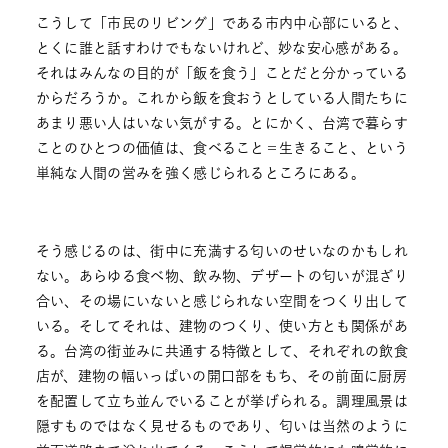
こうして「市民のリビング」である市内中心部にいると、
とくに誰と話すわけでもないけれど、妙な安心感がある。
それはみんなの目的が「飯を食う」ことだと分かっている
からだろうか。これから飯を食おうとしている人間たちに
あまり悪い人はいない気がする。とにかく、台湾で暮らす
ことのひとつの価値は、食べること＝生きること、という
単純な人間の営みを強く感じられるところにある。
そう感じるのは、街中に充満する匂いのせいなのかもしれ
ない。あらゆる食べ物、飲み物、デザートの匂いが混ざり
合い、その場にいないと感じられない空間をつくり出して
いる。そしてそれは、建物のつくり、使い方とも関係があ
る。台湾の街並みに共通する特徴として、それぞれの飲食
店が、建物の幅いっぱいの開口部をもち、その前面に厨房
を配置して立ち並んでいることが挙げられる。調理風景は
隠すものではなく見せるものであり、匂いは当然のように