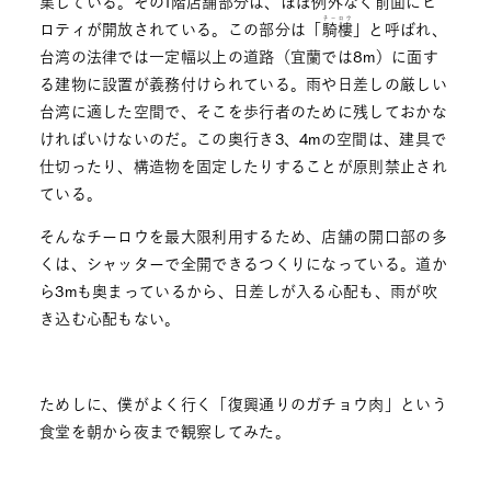
集している。その1階店舗部分は、ほぼ例外なく前面にピ
チーロウ
ロティが開放されている。この部分は「
騎樓
」と呼ばれ、
台湾の法律では一定幅以上の道路（宜蘭では8m）に面す
る建物に設置が義務付けられている。雨や日差しの厳しい
台湾に適した空間で、そこを歩行者のために残しておかな
ければいけないのだ。この奥行き3、4mの空間は、建具で
仕切ったり、構造物を固定したりすることが原則禁止され
ている。
そんなチーロウを最大限利用するため、店舗の開口部の多
くは、シャッターで全開できるつくりになっている。道か
ら3mも奥まっているから、日差しが入る心配も、雨が吹
き込む心配もない。
ためしに、僕がよく行く「復興通りのガチョウ肉」という
食堂を朝から夜まで観察してみた。