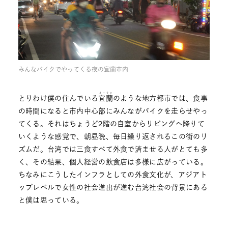
みんなバイクでやってくる夜の宜蘭市内
イーラン
とりわけ僕の住んでいる
宜蘭
のような地方都市では、食事
の時間になると市内中心部にみんながバイクを走らせやっ
てくる。それはちょうど2階の自室からリビングへ降りて
いくような感覚で、朝昼晩、毎日繰り返されるこの街のリ
ズムだ。台湾では三食すべて外食で済ませる人がとても多
く、その結果、個人経営の飲食店は多様に広がっている。
ちなみにこうしたインフラとしての外食文化が、アジアト
ップレベルで女性の社会進出が進む台湾社会の背景にある
と僕は思っている。