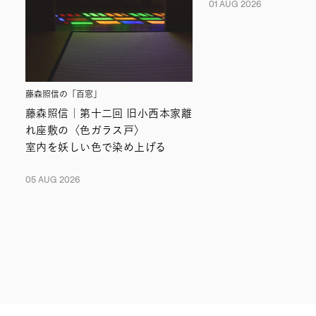
01 AUG 2026
藤森照信の「百窓」
藤森照信｜第十二回 旧小西本家離
れ座敷の〈色ガラス戸〉
室内を妖しい色で染め上げる
05 AUG 2026