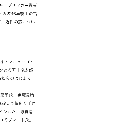
た、プリツカー賞受
る2016年竣工の富
ど、近作の窓につい
リオ・マニャーゴ・
をとる五十嵐太郎
る探究のはじまり
の千葉学氏、手塚貴晴
施設まで幅広く手が
インした手塚貴晴
コミゾマコト氏。