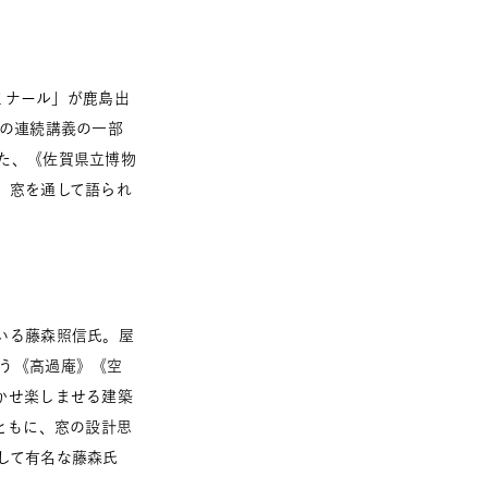
ミナール」が鹿島出
その連続講義の一部
た、《佐賀県立博物
。窓を通して語られ
いる藤森照信氏。屋
う《高過庵》《空
かせ楽しませる建築
ともに、窓の設計思
して有名な藤森氏