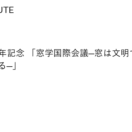
UTE
周年記念 「窓学国際会議―窓は文
る―」