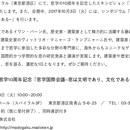
ラル（東京都港区）にて、窓学の10周年を記念したエキシビション「
たします。また、会期中、2017年10月3日（火）には、シンポジウム
ある―」を行います。
家であるイワン・バーン氏、歴史家・建築家として精力的に活躍する藤
・建築史家のヴィットリオ・マニャーゴ・ランプニャーニ氏や、建築家
れまで窓学に参加した多彩な分野の専門家に、海外からもユニークなゲ
る国際的かつ学際的な窓の研究発表と講演が実現します。建築家や歴史
、窓を語る、濃密な1日となります。ぜひご期待ください。
ium：窓学10周年記念「窓学国際会議―窓は文明であり、文化であ
3日（火）10:00−20:00
ール（スパイラル3F） 東京都港区南青山 5-6-23 ／ TEL：03-349
予約（既に受付終了）、同時通訳付き
Ｐ株式会社
//madogaku.madoken.jp