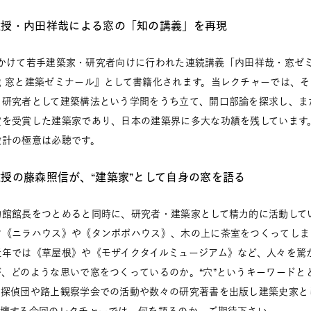
教授・内田祥哉による窓の「知の講義」を再現
6年にかけて若手建築家・研究者向けに行われた連続講義「内田祥哉・窓ゼ
哉 窓と建築ゼミナール』として書籍化されます。当レクチャーでは、
、研究者として建築構法という学問をうち立て、開口部論を探求し、ま
賞を受賞した建築家であり、日本の建築界に多大な功績を残しています
設計の極意は必聴です。
授の藤森照信が、“建築家”として自身の窓を語る
物館館長をつとめると同時に、研究者・建築家として精力的に活動して
す《ニラハウス》や《タンポポハウス》、木の上に茶室をつくってしま
近年では《草屋根》や《モザイクタイルミュージアム》など、人々を驚
、どのような思いで窓をつくっているのか。“穴”というキーワードと
築探偵団や路上観察学会での活動や数々の研究著書を出版し建築史家と