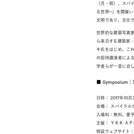
（月・祝）、スパイ
る世界―」を開催い
文明であり、文化で
世界的な建築写真
ら来日する建築家
キ氏をはじめ、こ
の招待講演者によ
学者らが一堂に会し
■ Sympos
日時： 2017年10月
会場： スパイラルホ
入場料：無料、要
主催： ＹＫＫ Ａ
特設ウェブサイト：http: