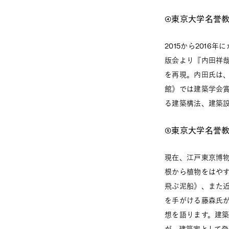
④東京大学名誉
2015から201
版会より『内田祥
を再現。内田氏は
館》では建築学会
る建築構法、建築
⑤東京大学名誉教
現在、江戸東京博
根から植物をはや
飛ぶ泥船》、また
を手がける藤森氏が
想を語ります。建