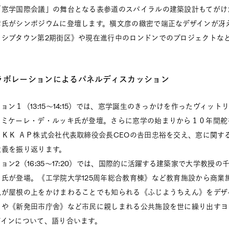
「窓学国際会議」の舞台となる表参道のスパイラルの建築設計もてがけ
氏がシンポジウムに登壇します。槇文彦の緻密で端正なデザインが冴え
ッシブタウン第2期街区》や現在進行中のロンドンでのプロジェクトな
コラボレーションによるパネルディスカッション
ョン１（13:15～14:15）では、窓学誕生のきっかけを作ったヴィット
、ミケーレ・デ・ルッキ氏が登壇。さらに窓学の始まりから１０年間舵
ＫＫ ＡＰ株式会社代表取締役会長CEOの𠮷田忠裕を交え、窓に関す
意義を振り返ります。
ョン2（16:35～17:20）では、国際的に活躍する建築家で大学教授
氏が登場。《工学院大学125周年総合教育棟》など教育施設から商業
児が屋根の上をかけまわることでも知られる《ふじようちえん》をデザ
》や《新発田市庁舎》など市民に親しまれる公共施設を世に繰り出すヨ
ザインについて、語り合います。