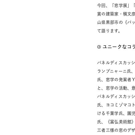
今回、「窓学展」
賞の建築家・槇文彦
山県黒部市の《パ
て語ります。
③ ユニークな
パネルディスカッシ
ランプニャーニ氏
氏、窓学の発案者Ｙ
と、窓学の活動、
パネルディスカッシ
氏、ヨコミゾマコト
ける千葉学氏、園
氏、《富弘美術館
三者三様の窓のデ