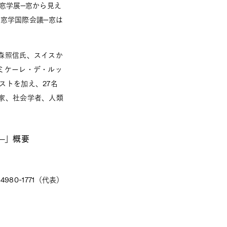
窓学展―窓から見え
「窓学国際会議―窓は
森照信氏、スイスか
ミケーレ・デ・ルッ
ストを加え、27名
家、社会学者、人類
る―」概要
80-1771（代表）