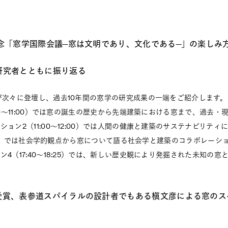
記念「窓学国際会議―窓は文明であり、文化である―」の楽しみ
研究者とともに振り返る
が次々に登壇し、過去10年間の窓学の研究成果の一端をご紹介します。
:00～11:00）では窓の誕生の歴史から先端建築における窓まで、過去
ション2（11:00～12:00）では人間の健康と建築のサステナビリティ
16:35）では社会学的観点から窓について語る社会学と建築のコラボレー
ン4（17:40～18:25）では、新しい歴史観により発掘された未知の
賞受賞、表参道スパイラルの設計者でもある槇文彦による窓のス