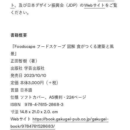
ト
、及び日本デザイン振興会（JDP）の
Webサイト
をご覧
ください。
書籍概要
『Foodscape フードスケープ 図解 食がつくる建築と風
景』
正田智樹（著）
出版社 学芸出版社
発売日 2023/10/10
定価 本体3,000円（＋税）
言語‎ 日本語
仕様 ソフトカバー、A5横判・224ページ
ISBN 978-4-7615-2868-3
寸法 14.8 x 21.0 x 2.0. cm
Webサイト
https://book.gakugei-pub.co.jp/gakugei-
book/9784761528683/