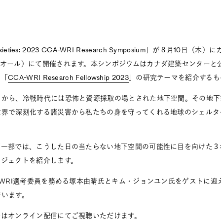
xieties: 2023 CCA-WRI Research Symposium
」が８月10日（木）に
オール）にて開催されます。本シンポジウムはカナダ建築センターと公
る「
CCA-WRI Research Fellowship 2023
」の研究テーマを紹介するも
とから、冷戦時代には恐怖と資源採取の場とされた地下空間。その地下
世界で深刻化する諸災害から私たちの身を守ってくれる地球のシェルタ
一部では、こうした日の当たらない地下空間の可能性に目を向けた３名の
ロジェクトを紹介します。
-WRI選考委員を務める塚本由晴氏とキム・ジョンユン氏をゲストに迎
行います。
子はオンライン配信にてご視聴いただけます。