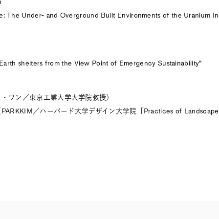
h
: The Under- and Overground Built Environments of the Uranium Ind
 Earth shelters from the View Point of Emergency Sustainability”
エ・ワン／東京工業大学大学院教授）
KKIM／ハーバード大学デザイン大学院「Practices of Landscape Ar