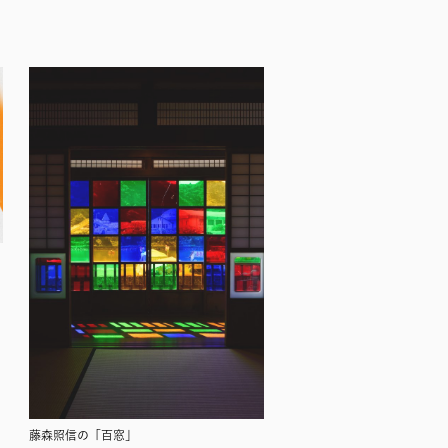
藤森照信の「百窓」