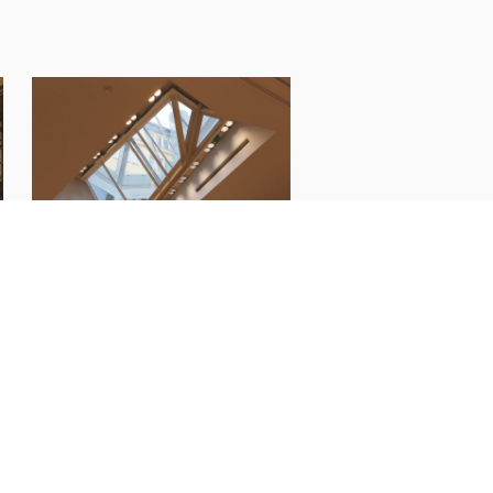
窓のふるまい学［北欧編］
アアルト設計
アカデミア書店ビルのアトリウム
14 Jul 2026