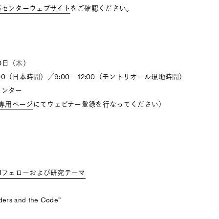
築センターウェブサイト
をご確認ください。
10日（木）
25:00（日本時間）／9:00 – 12:00（モントリオール現地時間）
センター
専用ページ
にてウェビナー登録を行なってください）
WRIフェローおよび研究テーマ
lders and the Code”