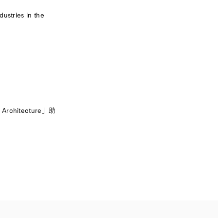
ustries in the
chitecture」助