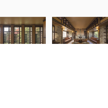
国内モダニズム建築の窓ー保存と継承
邑家住宅
フランク・ロイド・ライト《旧山
2026
邑家住宅》の窓：
流れる空間の交響楽
16 Jul 2026