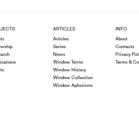
JECTS
ARTICLES
INFO
ts
Articles
About
owship
Series
Contacts
arch
News
Privacy Pol
ications
Window Terms
Terms & Co
ts
Window History
Window Collection
Window Aphorisms