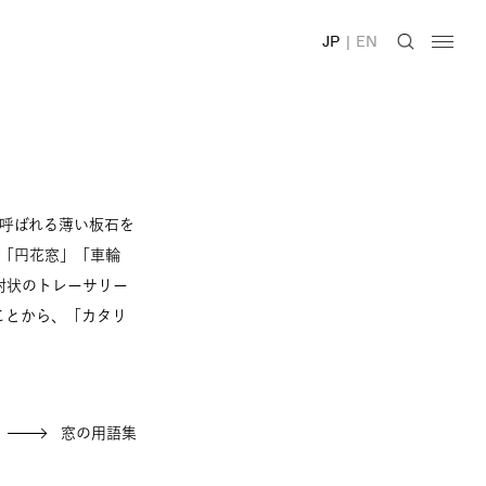
JP
|
EN
呼ばれる薄い板石
を
「円花窓」「車輪
射状のトレーサリー
ることから、「カタリ
窓の用語集