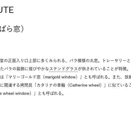
UTE
ばら窓）
堂の正面入り口上部に多くみられる、バラ模様の丸窓。トレーサリーと
たバラの装飾に煌びやかな
ステンドグラス
が供されていることが特徴。
マリーゴールド窓（marigold window
）」とも呼ばれる。また、放
関連する拷問具「カタリナの車輪（Catherine wheel）」に似てい
ne wheel window）」とも呼ばれる。