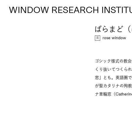
WINDOW RESEARCH INSTIT
ばらまど（
rose window
ゴシック様式の教会
くり抜いてつくられ
窓」とも。英語圏では「
が聖カタリナの殉教に
ナ車輪窓（Catheri