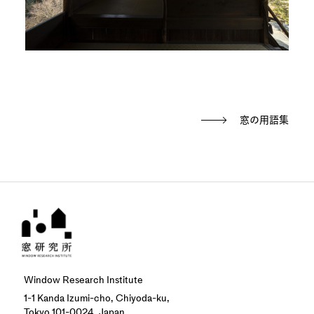
窓の用語集
Window Research Institute
1-1 Kanda Izumi-cho, Chiyoda-ku,
Tokyo 101-0024, Japan