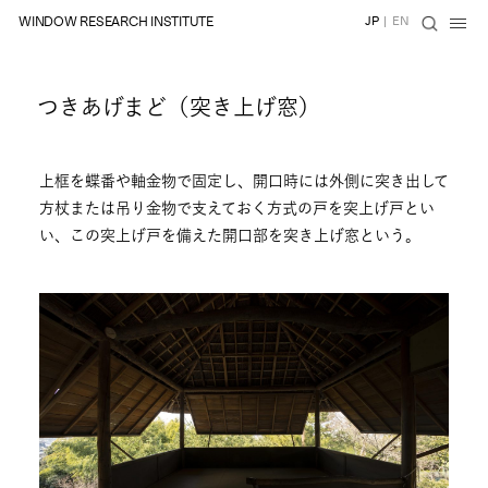
WINDOW RESEARCH INSTITUTE
JP
|
EN
つきあげまど（突き上げ窓）
上框を蝶番や軸金物で固定し、開口時には外側に突き出して
方杖または吊り金物で支えておく方式の戸を突上げ戸とい
い、この突上げ戸を備えた開口部を突き上げ窓という。