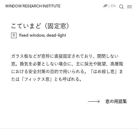
WINDOW RESEARCH INSTITUTE
JP
|
EN
こていまど（固定窓）
fixed window, dead-light
ガラス板などが窓枠に直接固定されており、開閉しない
窓。換気を必要としない場合に、主に採光や眺望、高層階
における安全対策の目的で用いられる。「はめ殺し窓」ま
たは「フィックス窓」とも呼ばれる。
窓の用語集