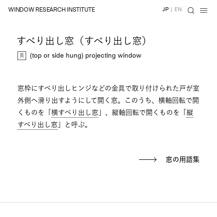
WINDOW RESEARCH INSTITUTE
JP
|
EN
すべり出し窓（すべり出し窓）
(top or side hung) projecting window
窓枠にすべり出しヒンジなどの金具で取り付けられた戸が室
外側へ滑り出すようにして開く窓。このうち、横軸回転で開
くものを「
横すべり出し窓
」、縦軸回転で開くものを「
縦
すべり出し窓
」と呼ぶ。
窓の用語集