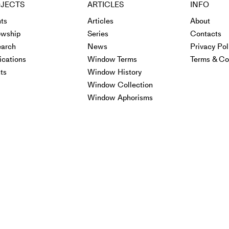
JECTS
ARTICLES
INFO
ts
Articles
About
owship
Series
Contacts
arch
News
Privacy Pol
ications
Window Terms
Terms & Co
ts
Window History
Window Collection
Window Aphorisms