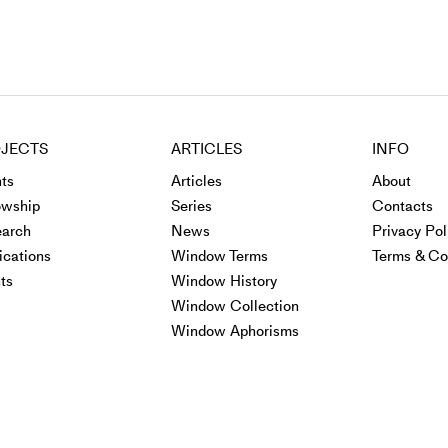
JECTS
ARTICLES
INFO
ts
Articles
About
owship
Series
Contacts
arch
News
Privacy Pol
ications
Window Terms
Terms & Co
ts
Window History
Window Collection
Window Aphorisms