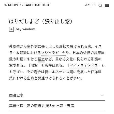
WINDOW RESEARCH INSTITUTE
JP
|
EN
はりだしまど（張り出し窓）
bay window
外周壁から室外側に張り出した形状で設けられる窓。イス
ラーム建築における
マシュラビーヤ
や、日本の近世の武家屋
敷や町屋における
聖窓
など、異なる文化に見られる形態の
窓である。「出窓」とも呼ばれる。「
ベイ・ウィンドウ
」と
も呼ばれ、その場合は特にルネサンス期に発展した西洋建
築における出窓と関連づけられることが多い。
関連記事
真鍋恒博「窓の変遷史 第8章 出窓・天窓」