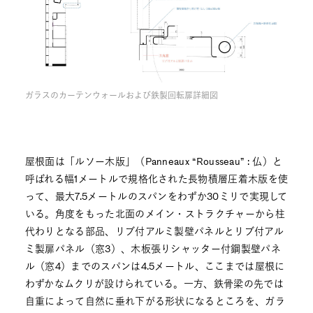
ガラスのカーテンウォールおよび鉄製回転扉詳細図
屋根面は「ルソー木版」（Panneaux “Rousseau” : 仏）と
呼ばれる幅1メートルで規格化された長物積層圧着木版を使
って、最大7.5メートルのスパンをわずか30ミリで実現して
いる。角度をもった北面のメイン・ストラクチャーから柱
代わりとなる部品、リブ付アルミ製壁パネルとリブ付アル
ミ製扉パネル（窓3）、木板張りシャッター付鋼製壁パネ
ル（窓4）までのスパンは4.5メートル、ここまでは屋根に
わずかなムクリが設けられている。一方、鉄骨梁の先では
自重によって自然に垂れ下がる形状になるところを、ガラ