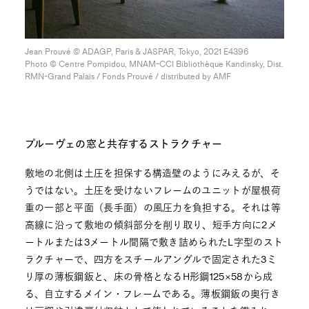
Jean Prouvé ©︎ ADAGP, Paris & JASPAR, Tokyo, 2021 E4396
Photo ©︎ Centre Pompidou, MNAM-CCI Bibliothèque Kandinsky, Dist.
RMN-Grand Palais / Fonds Prouvé / distributed by AMF
プルーヴェの窓と共存するストラクチャー
敷地の北側は土圧を担保する構造壁のようにみえるが、そ
うではない。土圧を受けないフレームのユニットが屋根荷
重の一部と平面（長手面）の風圧力を負担する。それは等
高線に沿って敷地の傾斜部分を削り取り、短手方向に2メ
ートルまたは3メートル間隔で敷き詰められたL字型のスト
ラクチャーで、四方をスチールアングルで固定された3ミ
リ厚の薄板鋼鈑と、床の骨格となるH形鋼125×58から成
る、自立するメイン・フレームである。薄板鋼鈑の奥行き