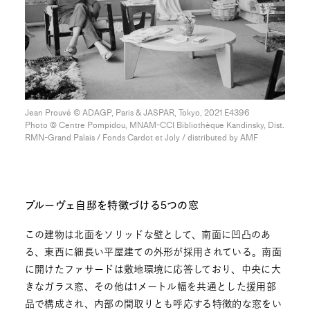
Jean Prouvé ©︎ ADAGP, Paris & JASPAR, Tokyo, 2021 E4396
Photo ©︎ Centre Pompidou, MNAM-CCI Bibliothèque Kandinsky, Dist.
RMN-Grand Palais / Fonds Cardot et Joly / distributed by AMF
プルーヴェ自邸を特徴づける5つの窓
この建物は北面をソリッドな壁として、南面に凹凸のあ
る、東西に細長い平屋建ての外形が採用されている。南面
に開けたファサードは敷地環境に応答しており、中央に大
きなガラス窓、その他は1メートル幅を共通とした援用部
品で構成され、内部の間取りとも呼応する特徴的な窓をい