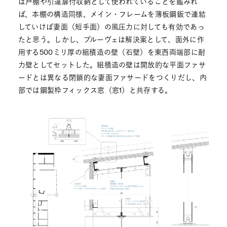
は戸棚や引違扉付収納として使われていることを鑑みれ
ば、本棚の構造同様、メイン・フレームを薄板鋼鈑で連結
していけば妻面（短手面）の風圧力に対しても有効であっ
たと思う。しかし、プルーヴェは解決案として、面外に作
用する500ミリ厚の組積造の壁（石壁）を東西両端部に耐
力壁としてセットした。組積造の壁は開放的な平面ファサ
ードとは異なる閉鎖的な妻面ファサードをつくりだし、内
部では鋼製枠フィックス窓（窓1）と共存する。