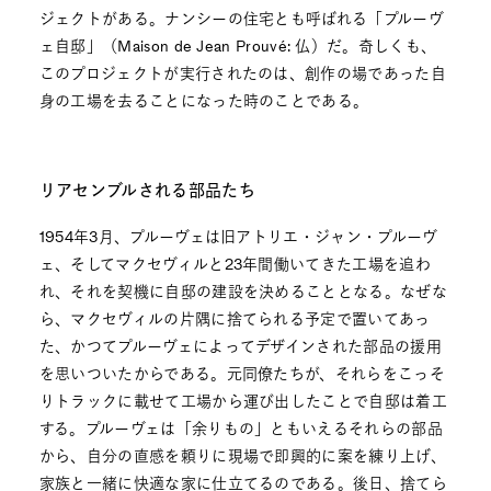
ジェクトがある。ナンシーの住宅とも呼ばれる「プルーヴ
ェ自邸」（Maison de Jean Prouvé: 仏）だ。奇しくも、
このプロジェクトが実行されたのは、創作の場であった自
身の工場を去ることになった時のことである。
リアセンブルされる部品たち
1954年3月、プルーヴェは旧アトリエ・ジャン・プルーヴ
ェ、そしてマクセヴィルと23年間働いてきた工場を追わ
れ、それを契機に自邸の建設を決めることとなる。なぜな
ら、マクセヴィルの片隅に捨てられる予定で置いてあっ
た、かつてプルーヴェによってデザインされた部品の援用
を思いついたからである。元同僚たちが、それらをこっそ
りトラックに載せて工場から運び出したことで自邸は着工
する。プルーヴェは「余りもの」ともいえるそれらの部品
から、自分の直感を頼りに現場で即興的に案を練り上げ、
家族と一緒に快適な家に仕立てるのである。後日、捨てら