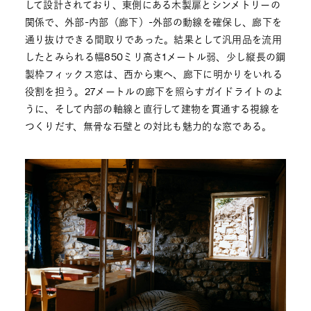
して設計されており、東側にある木製扉とシンメトリーの
関係で、外部-内部（廊下）-外部の動線を確保し、廊下を
通り抜けできる間取りであった。結果として汎用品を流用
したとみられる幅850ミリ高さ1メートル弱、少し縦長の鋼
製枠フィックス窓は、西から東へ、廊下に明かりをいれる
役割を担う。27メートルの廊下を照らすガイドライトのよ
うに、そして内部の軸線と直行して建物を貫通する視線を
つくりだす、無骨な石壁との対比も魅力的な窓である。