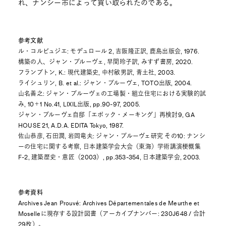
れ、ナンシー市によって買い取られたのである。
参考文献
ル・コルビュジエ: モデュロール 2, 吉阪隆正訳, 鹿島出版会, 1976.
構築の人、ジャン・プルーヴェ, 早間玲子訳, みすず書房, 2020.
フランプトン, K.: 現代建築史, 中村敏男訳, 青土社, 2003.
ライシュリン, B. et al.: ジャン・プルーヴェ, TOTO出版, 2004.
山名善之: ジャン・プルーヴェの工場製・組立住宅における実験的試
み, 10＋1 No.41, LIXIL出版, pp.90-97, 2005.
ジャン・プルーヴェ自邸「エポック・メーキング」再検討9, GA
HOUSE 21, A.D.A. EDITA Tokyo, 1987.
佐山恭彦, 石田潤, 岩岡竜夫: ジャン・プルーヴェ研究 その10: ナンシ
ーの住宅に関する考察, 日本建築学会大会（東海）学術講演梗概集
F-2, 建築歴史・意匠（2003）, pp.353-354, 日本建築学会, 2003.
参考資料
Archives Jean Prouvé: Archives Départementales de Meurthe et
Moselleに現存する設計図書（アーカイブナンバー: 230J648 / 合計
29枚）。