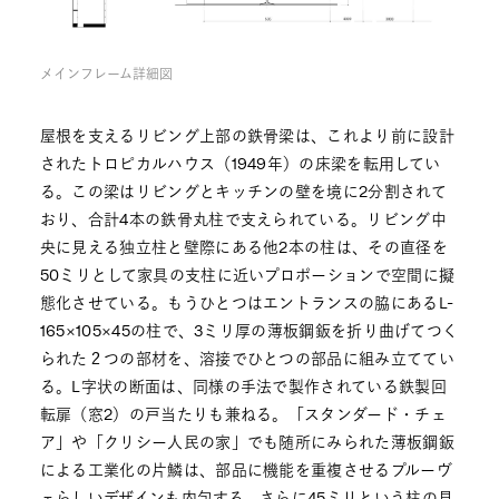
メインフレーム詳細図
屋根を支えるリビング上部の鉄骨梁は、これより前に設計
されたトロピカルハウス（1949年）の床梁を転用してい
る。この梁はリビングとキッチンの壁を境に2分割されて
おり、合計4本の鉄骨丸柱で支えられている。リビング中
央に見える独立柱と壁際にある他2本の柱は、その直径を
50ミリとして家具の支柱に近いプロポーションで空間に擬
態化させている。もうひとつはエントランスの脇にあるL-
165×105×45の柱で、3ミリ厚の薄板鋼鈑を折り曲げてつく
られた２つの部材を、溶接でひとつの部品に組み立ててい
る。L字状の断面は、同様の手法で製作されている鉄製回
転扉（窓2）の戸当たりも兼ねる。「スタンダード・チェ
ア」や「クリシー人民の家」でも随所にみられた薄板鋼鈑
による工業化の片鱗は、部品に機能を重複させるプルーヴ
ェらしいデザインも内包する。さらに45ミリという柱の見