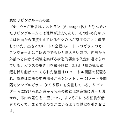
窓5: リビングルームの窓
プルーヴェが田舎風レストラン（Auberge: 仏）と呼んでい
たリビングルームには暖炉が設えてあり、その斜め向かい
には地面から直接生えているヤシの木が家主のごとく鎮座
していた。高さ2.8メートル全幅8メートルのガラスのカー
テンウォールは自邸の中でもひと際大きい窓で、内部から
外部へと向かう視線を妨げる構造的要素も入念に避けられ
ている。ガラスの継ぎ目を最小限に、2.3ミリ厚の薄板鋼
鈑を折り曲げてつくられた縦桟は1.6メートル間隔で配置さ
れ、横桟は階高の中央部分からシンメトリーに1メートル間
隔でシングルガラス（8ミリ厚）を分割している。リビン
グ一面に設けられた窓から我らの視線は無意識に外へと導
かれ、市内の景色を一望しつつ、すぐそこにある植物が借
景となって、まるで森のなかにいるような錯覚を引きおこ
す。