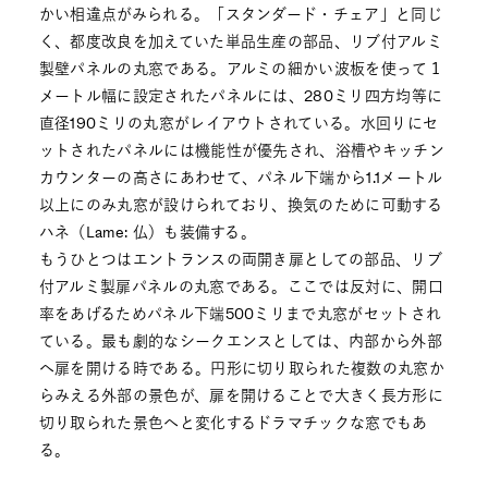
かい相違点がみられる。「スタンダード・チェア」と同じ
く、都度改良を加えていた単品生産の部品、リブ付アルミ
製壁パネルの丸窓である。アルミの細かい波板を使って１
メートル幅に設定されたパネルには、280ミリ四方均等に
直径190ミリの丸窓がレイアウトされている。水回りにセ
ットされたパネルには機能性が優先され、浴槽やキッチン
カウンターの高さにあわせて、パネル下端から1.1メートル
以上にのみ丸窓が設けられており、換気のために可動する
ハネ（Lame: 仏）も装備する。
もうひとつはエントランスの両開き扉としての部品、リブ
付アルミ製扉パネルの丸窓である。ここでは反対に、開口
率をあげるためパネル下端500ミリまで丸窓がセットされ
ている。最も劇的なシークエンスとしては、内部から外部
へ扉を開ける時である。円形に切り取られた複数の丸窓か
らみえる外部の景色が、扉を開けることで大きく長方形に
切り取られた景色へと変化するドラマチックな窓でもあ
る。