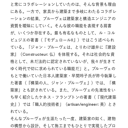
と常にコラボレーションしていたのは、そんな背景も理由
にある。一方で、家具から建築まで多岐にわたるコラボレ
ーションの結果、プルーヴェは建築家と構造エンジニアの
資質を曖昧にしていく。そんな彼の職能を表現する肩書
が、いくつか存在する。最も有名なものとして、ル・コル
ビュジエの著書（『モデュロールⅡ』）ではこう述べられ
ている。「ジャン・プルーヴェは、とりわけ雄弁に『建設
家』（Constructeur: 仏）を体現する。それは社会的な資
格として、未だ法的に認定されていないが、我々が生きて
ゆく時代で切に求められている職能だ」と。プルーヴェの
もとで働いていた日本人建築家・早間玲子氏が昨今執筆し
た著書（『構築の人、ジャン・プルーヴェ』）では、「構
築家」とも訳されている。また、プルーヴェの先進性をい
ち早く紹介したケネス・フランプトンの著書（『現代建築
史』）では「職人的技術者」（artisan/engineer: 英）とさ
れている。
そんなプルーヴェが生涯たった一度、建築家の如く、建物
の構想から設計、そして施工までもひとりで実現したプロ