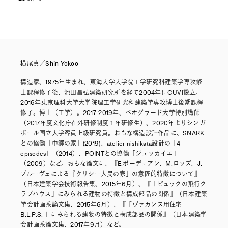
横尾真／Shin Yokoo
構造家、1975年生まれ。東海大学大学院工学研究科建築学専攻修
士課程修了後、池田昌弘建築研究所を経て2004年にOUVI設立。
2016年東京理科大学大学院理工学研究科建築学専攻博士後期課程
修了。博士（工学）。2017-2019年、ベオグラード大学特別講師
（2017年度文化庁在外研修制度１年研修生）。2020年よりシンガ
ポール国立大学客員上級研究員。おもな構造設計作品に、SNARK
との協働「中郷の家」(2019)、atelier nishikata設計の「4
episodes」（2014）、POINTとの協働「ジュッカイエ」
（2009）など。おもな論文に、『E.ボーデュアン、M.ロッズ、J.
プルーヴェによる『クリシー人民の家」の意匠的特徴について』
（日本建築学会技術報告集、2015年6月）、『「ビュックの飛行ク
ラブハウス」にみられる建物の特徴と構成部品の関係』（日本建築
学会計画系論文集、2015年6月）、『「ヴァカンス用住宅
B.L.P.S. 」にみられる建物の特徴と構成部品の関係』（日本建築学
会計画系論文集、2017年9月）など。