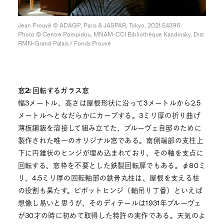
Jean Prouvé ©︎ ADAGP, Paris & JASPAR, Tokyo, 2021 E4396
Photo ©︎ Centre Pompidou, MNAM-CCI Bibliothèque Kandinsky, Dist.
RMN-Grand Palais / Fonds Prouvé
窓2: 回転するガラス窓
幅3メートル、高さは屋根形状に沿って3メートルから2.5
メートルへとなだらかにカーブする。3ミリ厚の折り曲げ
薄板鋼鈑を溶接して組み立てた、プルーヴェ自邸のために
製作された唯一のオリジナル窓である。南側端部の支柱上
下に円錐状のヒンジが埋め込まれており、その軸を支点に
回転する、窓枠を不要とした鉄製回転扉でもある。φ80ミ
リ、4.5ミリ厚の回転軸部の鉄骨丸柱は、屋根を支える柱
の役割も果たす。ピポットヒンジ（軸吊り丁番）といえば
想像し易いと思うが、そのディテールは1931年プルーヴェ
が30才の時に初めて取得した特許の実作である。天気のよ