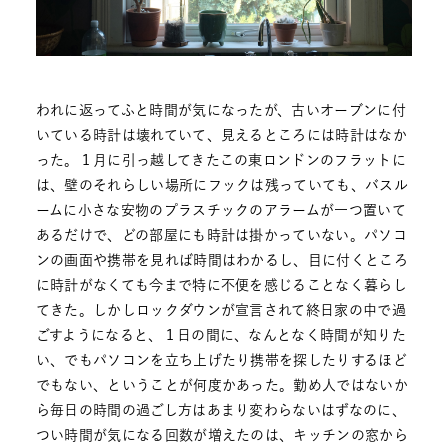
われに返ってふと時間が気になったが、古いオーブンに付
いている時計は壊れていて、見えるところには時計はなか
った。１月に引っ越してきたこの東ロンドンのフラットに
は、壁のそれらしい場所にフックは残っていても、バスル
ームに小さな安物のプラスチックのアラームが一つ置いて
あるだけで、どの部屋にも時計は掛かっていない。パソコ
ンの画面や携帯を見れば時間はわかるし、目に付くところ
に時計がなくても今まで特に不便を感じることなく暮らし
てきた。しかしロックダウンが宣言されて終日家の中で過
ごすようになると、１日の間に、なんとなく時間が知りた
い、でもパソコンを立ち上げたり携帯を探したりするほど
でもない、ということが何度かあった。勤め人ではないか
ら毎日の時間の過ごし方はあまり変わらないはずなのに、
つい時間が気になる回数が増えたのは、キッチンの窓から