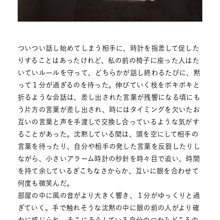
ついつい話し始めてしまう相手に、時計を指差して促した
りすることはあったけれど、私の前の椅子に座った人はた
いていルールを守って、どちらかが話し終わるたびに、黙
って１分が過ぎるのを待った。伸びていく枝をポキポキと
折るような会話は、差し出された言葉が残響になる頃にも
う片方の言葉が差し出され、時にはタイミングを欠いたお
互いの言葉と声を手渡しで交換し合っているような気がす
ることがあった。沈黙している間は、頭を空にして相手の
言葉を待ったり、自分や相手の発した言葉を反芻したりし
ながら、小さいアラーム時計の秒針を時々目で追い、時間
を持て余しているぎこちなさからか、互いに眼を合わせて
何度も微笑んだ。
部屋の中に風の音がより大きく響き、１分がゆっくりと過
ぎていく。手で触れそうな沈黙の中に眼の前の人がより確