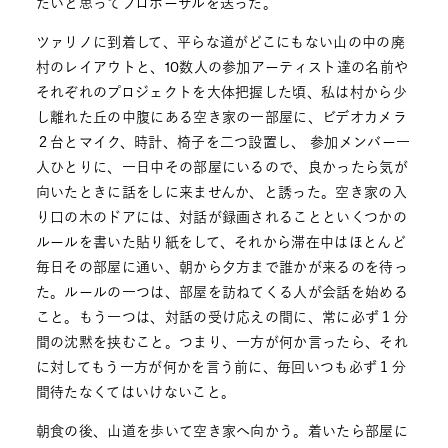
たいと思ってプロポーザルを送った。
ツァリノに到着して、平らな道がどこにもない山の中の廃
村のレイアウトと、10数人の参加アーティスト達の名前や
それぞれのプロジェクトを大体把握した頃、私は村から少
し離れた丘の中腹にある空き家の一部屋に、ビデオカメラ
２台とマイク、時計、椅子を二つ設置し、 参加メンバー一
人ひとりに、一日中その部屋にいるので、良かったら気が
向いたときに話をしに来ませんか、と誘った。空き家の入
り口の木のドアには、対話が録画されることといくつかの
ルールを書いた貼り紙をして、それから滞在中はほとんど
毎日その部屋に通い、朝から夕方まで誰かが来るのを待っ
た。ルールの一つは、部屋を訪ねてくる人が会話を始める
こと。もう一つは、対話の受け応えの間に、常に必ず１分
間の沈黙を挟むこと。つまり、一方が何か言ったら、それ
に対してもう一方が何かを言う前に、毎回いつも必ず１分
間待たなくてはいけないこと。
朝食の後、山道を歩いて空き家へ向かう。着いたら部屋に