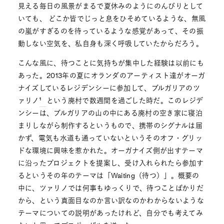
見える毎日の風景がまるで夏休みのようにのんびりとして
いても、 どこか皆でじっと息をひそめているような、無風
の嵐がすぎるのを待っているような感覚があって、その振
動しない空気を、私自身も深く呼吸していたからだろう。
こんな風に、待つことに気持ちが集中した経験は以前にも
あった。2013年の夏にオランダのアーティスト達がオーガ
ナイズしているレジデンシーに参加して、ブルガリアのツ
ァリノ
という廃村で数週間を過ごした時だ。このレジデ
ンシーは、ブルガリアの山の中にある廃村の空き家に寝泊
まりしながら制作するというもので、携帯のシグナルは届
かず、電気も水道も通っていないというそのオフ・グリッ
ドな環境に興味を惹かれた。オーガナイズ側が出すテーマ
に沿ったプロジェクトを提案し、受け入れられたら参加す
るというその年のテーマは「Waiting（待つ）」。概要の
中に、ツァリノでは何事もゆっくりで、待つことばかりだ
から、という真面目なのか言い訳なのかわからないような
テーマについての説明があったけれど、自分でも考えてみ