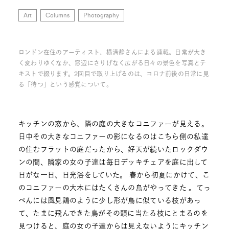
Art
Columns
Photography
ロンドン在住のアーティスト、横溝静さんによる連載。日常が大き
く変わりゆくなか、窓辺にさりげなく広がる日々の景色を写真とテ
キストで綴ります。2回目で取り上げるのは、コロナ前後の日常に見
る「待つ」という感覚について。
キッチンの窓から、隣の庭の大きなコニファーが見える。
日中その大きなコニファーの影になるのはこちら側の私達
の住むフラットの庭だったから、好天が続いたロックダウ
ンの間、隣家の女の子達は毎日デッキチェアを庭に出して
日がな一日、日光浴をしていた。 春から初夏にかけて、こ
のコニファーの大木にはたくさんの鳥がやってきた 。てっ
ぺんには風見鶏のように少し形が鳥に似ている枝があっ
て、たまに飛んできた鳥がその頭に当たる枝にとまるのを
見つけると、庭の女の子達からは見えないようにキッチン