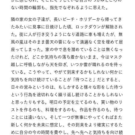
かに感じられ、そこにそうしている自分のつかみどころの
ない時間の輪郭も、指先でなぞれるように思えた。
隣の家の女の子達が、長いビーチ・ホリデーから帰ってき
たみたいに見事に日焼けした頃、ロックダウンが解除され
た。街に人が行き交うようになり道路に車も増えたが、無
風の嵐はそのまま曇天の雲になって満遍なく空を埋めて居
座ってしまった。家の中で息を潜めていることは無くなっ
たけれど、どこか気持ちの落ち着かないまま、今はマスク
越しに呼吸しながら天を仰ぎ、いつか雲が晴れるのを待っ
ている。こうやって、やがて到来するかもしれない何かに
気持ちを向け続けていることが「待つこと」だとすると、
日々の営みというのは、もしかすると様々な形をした待つ
という行為を途切れなく繰り返し続けることかもしれない
と思ったりもする。明日の予定を立てるのも、買い物のリ
ストを作るのも、料理をするのも、作品を作るのも、待つ
ことには違いない。そして一つが無事にやってくればまた
新しく何かを未来に想定し、その到来をより確実にするた
めに自分の今の時間を費やし、先へ先へと気持ちを向け続