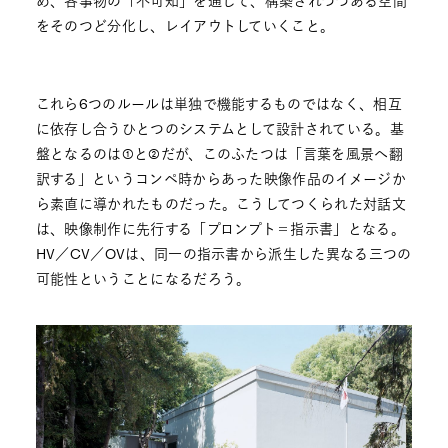
め、各事物の「不可知」を通じて、構築されつつある空間
をそのつど分化し、レイアウトしていくこと。
これら6つのルールは単独で機能するものではなく、相互
に依存し合うひとつのシステムとして設計されている。基
盤となるのは①と②だが、このふたつは「言葉を風景へ翻
訳する」というコンペ時からあった映像作品のイメージか
ら素直に導かれたものだった。こうしてつくられた対話文
は、映像制作に先行する「プロンプト＝指示書」となる。
HV／CV／OVは、同一の指示書から派生した異なる三つの
可能性ということになるだろう。