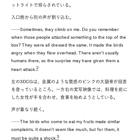
ットライトで照らされている。
入口側から別の声が割り込む。
──Sometimes, they climb on me. Do you remember
when those people attached something to the top of the
box? They were all dressed the same. It made the birds
angry when they flew overhead. There aren’t usually
humans there, so the surprise may have given them a
2
heart attack.
左の3DCGは、金属のような質感のピンクの大腿骨が段差
を登っているところ。一方右の実写映像では、料理を前に
した女性が手を合わせ、食事を始めようとしている。
声が重なり続く。
──The birds who come to eat my fruits made similar
complaints. It doesn’t seem like much, but for them, it
3
must be quite a shock.