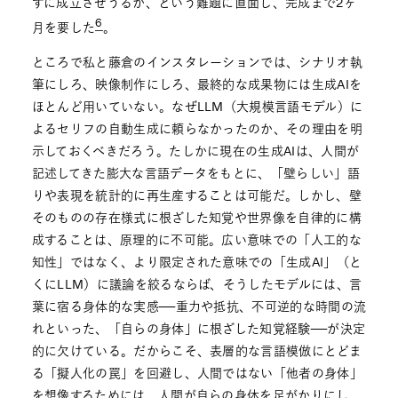
ずに成立させうるか、という難題に直面し、完成まで2ヶ
6
月を要した
。
ところで私と藤倉のインスタレーションでは、シナリオ執
筆にしろ、映像制作にしろ、最終的な成果物には生成AIを
ほとんど用いていない。なぜLLM（大規模言語モデル）に
よるセリフの自動生成に頼らなかったのか、その理由を明
示しておくべきだろう。たしかに現在の生成AIは、人間が
記述してきた膨大な言語データをもとに、「壁らしい」語
りや表現を統計的に再生産することは可能だ。しかし、壁
そのものの存在様式に根ざした知覚や世界像を自律的に構
成することは、原理的に不可能。広い意味での「人工的な
知性」ではなく、より限定された意味での「生成AI」（と
くにLLM）に議論を絞るならば、そうしたモデルには、言
葉に宿る身体的な実感――重力や抵抗、不可逆的な時間の流
れといった、「自らの身体」に根ざした知覚経験――が決定
的に欠けている。だからこそ、表層的な言語模倣にとどま
る「擬人化の罠」を回避し、人間ではない「他者の身体」
を想像するためには、人間が自らの身体を足がかりにし