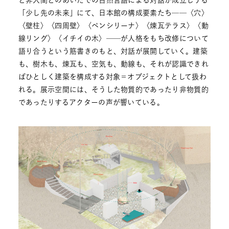
と非人間とのあいだでの自然言語による対話が成立しうる
「少し先の未来」にて、日本館の構成要素たち──〈穴〉
〈壁柱〉〈四周壁〉〈ペンシリーナ〉〈煉瓦テラス〉〈動
線リング〉〈イチイの木〉──が人格をもち改修について
語り合うという筋書きのもと、対話が展開していく。建築
も、樹木も、煉瓦も、空気も、動線も、それが認識できれ
ばひとしく建築を構成する対象＝オブジェクトとして扱わ
れる。展示空間には、そうした物質的であったり非物質的
であったりするアクターの声が響いている。