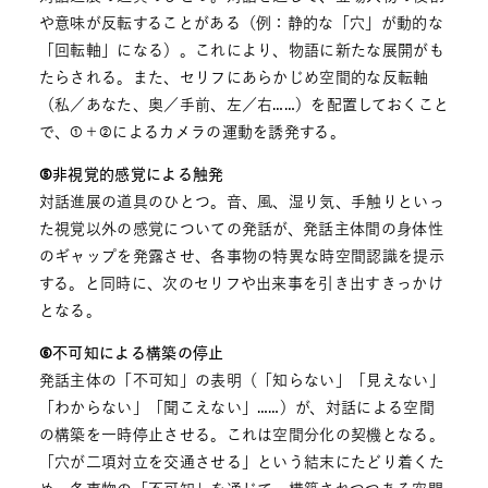
や意味が反転することがある（例：静的な「穴」が動的な
「回転軸」になる）。これにより、物語に新たな展開がも
たらされる。また、セリフにあらかじめ空間的な反転軸
（私／あなた、奥／手前、左／右……）を配置しておくこと
で、①＋②によるカメラの運動を誘発する。
⑤非視覚的感覚による触発
対話進展の道具のひとつ。音、風、湿り気、手触りといっ
た視覚以外の感覚についての発話が、発話主体間の身体性
のギャップを発露させ、各事物の特異な時空間認識を提示
する。と同時に、次のセリフや出来事を引き出すきっかけ
となる。
⑥不可知による構築の停止
発話主体の「不可知」の表明（「知らない」「見えない」
「わからない」「聞こえない」……）が、対話による空間
の構築を一時停止させる。これは空間分化の契機となる。
「穴が二項対立を交通させる」という結末にたどり着くた