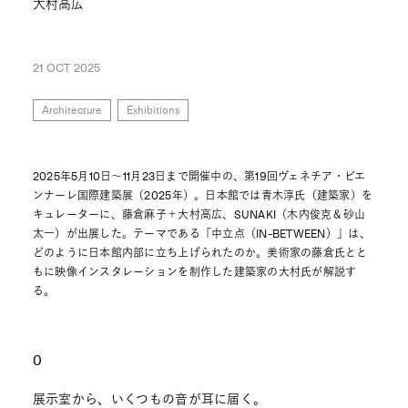
大村高広
21 OCT 2025
Architecture
Exhibitions
2025年5月10日～11月23日まで開催中の、第19回ヴェネチア・ビエ
ンナーレ国際建築展（2025年）。日本館では青木淳氏（建築家）を
キュレーターに、藤倉麻子＋大村高広、SUNAKI（木内俊克＆砂山
太一）が出展した。テーマである「中立点（IN-BETWEEN）」は、
どのように日本館内部に立ち上げられたのか。美術家の藤倉氏とと
もに映像インスタレーションを制作した建築家の大村氏が解説す
る。
0
展示室から、いくつもの音が耳に届く。