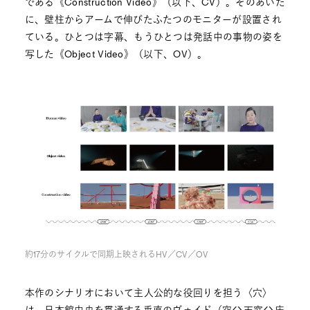
である《Construction Video》（以下、CV）。そのあいだ
に、壁柱からアームで伸びたふたつのモニターが設置され
ている。ひとつは字幕、もうひとつは発話中の事物の姿を
写した《Object Video》（以下、OV）。
約17分のサイクルで同期上映されるHV／CV／OV
本作のシナリオにおいて主人公的な役回りを担う〈穴〉