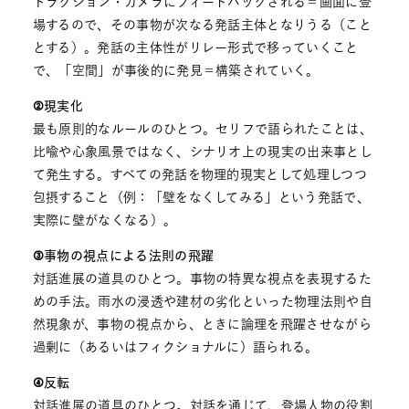
トラクション・カメラにフィードバックされる＝画面に登
場するので、その事物が次なる発話主体となりうる（こと
とする）。発話の主体性がリレー形式で移っていくこと
で、「空間」が事後的に発見＝構築されていく。
②現実化
最も原則的なルールのひとつ。セリフで語られたことは、
比喩や心象風景ではなく、シナリオ上の現実の出来事とし
て発生する。すべての発話を物理的現実として処理しつつ
包摂すること（例：「壁をなくしてみる」という発話で、
実際に壁がなくなる）。
③事物の視点による法則の飛躍
対話進展の道具のひとつ。事物の特異な視点を表現するた
めの手法。雨水の浸透や建材の劣化といった物理法則や自
然現象が、事物の視点から、ときに論理を飛躍させながら
過剰に（あるいはフィクショナルに）語られる。
④反転
対話進展の道具のひとつ。対話を通じて、登場人物の役割