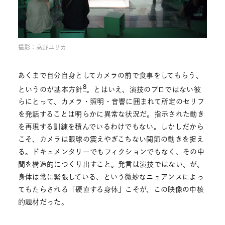
撮影：高野ユリカ
あくまで自分自身としてカメラの前で食事をしてもらう、
8
というのが基本方針
。とはいえ、演技のプロではない彼
らにとって、カメラ・照明・音響に囲まれて所定のセリフ
を発話することは明らかに異常な状況だ。指示された動き
を再現する訓練を積んでいるわけでもない。しかしだから
こそ、カメラは眼球の震えやぎこちない関節の動きを捉え
る。ドキュメンタリーでもフィクションでもなく、その中
間を構造的につくり出すこと。発言は演技ではない、が、
身体は常に緊張している、という微妙なニュアンスによっ
てもたらされる「硬直する身体」こそが、この映像の中核
的題材だった。