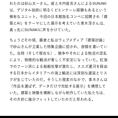
れたのは砂山太一さん。彼と木内俊克さんによるSUNAKI
は、デジタル技術に明るくビエンナーレ経験もあるという
稀有なユニット。今回の日本館指名コンペに招聘され「建
築とAI」をテーマにした展示を考えていた青木淳さんは、
真っ先にSUNAKIに声をかけていた。
ちょうどその頃、藤倉と私はウェブメディア「建築討論」
で砂山さんが立案した特集企画に招かれ、原稿を書いてい
た。当時（そして現在も）、戦争やそれによる物流の混乱
により、物理的な輸送が著しく不安定になっていた。紅海
でのフーシ派による船舶攻撃が激化し、スエズ運河を経由
する日本からイタリアへの海上輸送には深刻な遅延とリス
クが生じていたのだ。そうした現実のなかで、青木さんは
「作品を運ばず、データだけで完結する展示」を構想して
いた。建築と映像を横断しながら制作していた私たちは、
その方針に幾分フィットしていたのだと思われる。