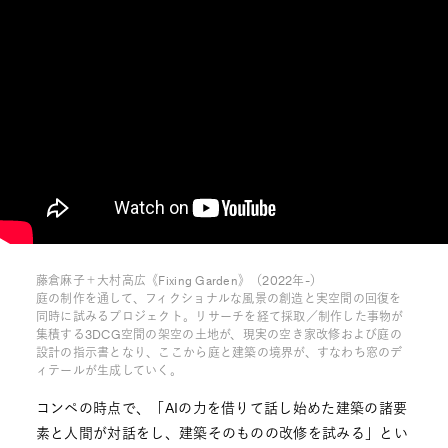
藤倉麻子＋大村高広《Fixing Garden》（2022年-）
庭の制作を通して、フィクショナルな風景の創造と実空間の回復を
同時に試みるプロジェクト。リサーチを経て採取／制作した事物が
集積する3DCG空間の架空の土地が、現実の空き家改修および庭の
設計の指示書となり、ここから庭と建築の境界が、すなわち窓のデ
ィテールが生成していく。
コンペの時点で、「AIの力を借りて話し始めた建築の諸要
素と人間が対話をし、建築そのものの改修を試みる」とい