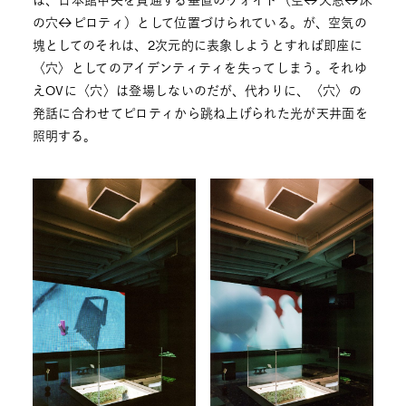
は、日本館中央を貫通する垂直のヴォイド（空↔︎天窓↔︎床
の穴↔︎ピロティ）として位置づけられている。が、空気の
塊としてのそれは、2次元的に表象しようとすれば即座に
〈穴〉としてのアイデンティティを失ってしまう。それゆ
えOVに〈穴〉は登場しないのだが、代わりに、〈穴〉の
発話に合わせてピロティから跳ね上げられた光が天井面を
照明する。