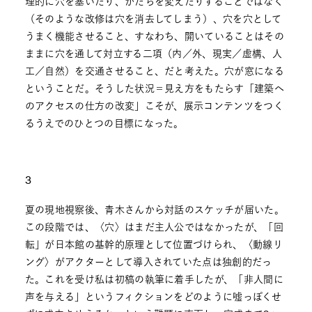
理的に穴を塞いだり、かたちを変えたりすることではなく
（そのような改修は穴を消去してしまう）、穴を穴として
うまく機能させること、すなわち、開いていることはその
ままに穴を通して対立する二項（内／外、現実／虚構、人
工／自然）を交通させること、だと考えた。穴が窓になる
ということだ。そうした状況＝見え方をもたらす「建築へ
のアクセスの仕方の改変」こそが、展示コンテンツをつく
るうえでのひとつの目標になった。
3
夏の現地視察後、青木さんから対話のスケッチが届いた。
この段階では、〈穴〉はまだ主人公ではなかったが、「回
転」が日本館の基幹的原理として位置づけられ、〈動線リ
ング〉がアクターとして導入されていた点は独創的だっ
た。これを受け私は初稿の執筆に着手したが、「非人間に
声を与える」というフィクションをどのように嘘っぽくせ