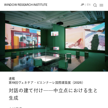
WINDOW RESEARCH INSTITUTE
JP
|
EN
連載
第19回ヴェネチア・ビエンナーレ国際建築展（2025）
対話の建て付け──中立点における生と
生成