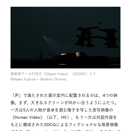
藤倉麻子＋大村高広《Object Video》（2025年）より
©︎Asako Fujikura + Takahiro Ohmura
「声」で満たされた展示室内に配置されるのは、4つの映
像。まず、大きなスクリーンが向かい合うようにふたつ。
一方は5人の人物が食卓を囲む様子を写した実写映像の
《Human Video》（以下、HV）、もう一方は対話内容を
もとに構成された3DCGによるフィクショナルな風景映像