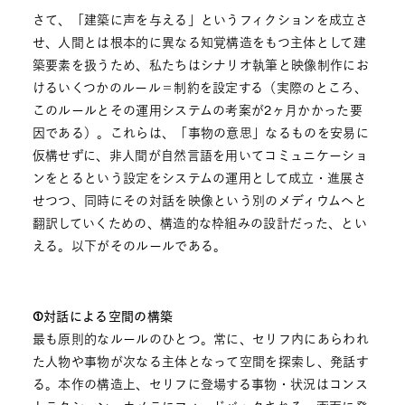
さて、「建築に声を与える」というフィクションを成立さ
せ、人間とは根本的に異なる知覚構造をもつ主体として建
築要素を扱うため、私たちはシナリオ執筆と映像制作にお
けるいくつかのルール＝制約を設定する（実際のところ、
このルールとその運用システムの考案が2ヶ月かかった要
因である）。これらは、「事物の意思」なるものを安易に
仮構せずに、非人間が自然言語を用いてコミュニケーショ
ンをとるという設定をシステムの運用として成立・進展さ
せつつ、同時にその対話を映像という別のメディウムへと
翻訳していくための、構造的な枠組みの設計だった、とい
える。以下がそのルールである。
①対話による空間の構築
最も原則的なルールのひとつ。常に、セリフ内にあらわれ
た人物や事物が次なる主体となって空間を探索し、発話す
る。本作の構造上、セリフに登場する事物・状況はコンス