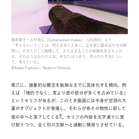
藤倉麻子＋大村高広《Construction Video》（2025年）より
「考えるということは、例えば歩くときに、足を前に踏み出すその瞬
間に、そのたびごと躊躇して、立ち止まることの能動性を立ち上げ
る、そのようなものだよね。あなたはつまり、自らの行き先につい
て、考えている」
©︎Asako Fujikura + Takahiro Ohmura
第三に、抽象的な概念を執拗なまでに具体化する傾向。例
えば 「塊的でなく、実より虚の部分が多くを占めている」
というセリフがあるが、このとき画面には中身が空洞の大
量のオブジェクトが登場し、それらが各々の物性に即して
9
壺の中へと落下してくる
。セリフの内容を文字通りに受
け取りつつ、全く別の文脈へと過剰に横滑りさせている。