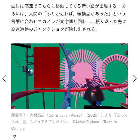
面には高速でこちらに移動してくる赤い壁が出現する。あ
るいは、人間の「ふりかえれば、転換点があった」という
言葉に合わせてカメラが文字通り回転し、振り返った先に
高速道路のジャンクションが映し出される。
ふりか
藤倉麻子＋大村高広《Construction Video》（2025年）より 「まって
藤倉
くれ、壁、もどってきてください」 ©︎Asako Fujikura + Takahiro
えれば
Ohmura
1/2