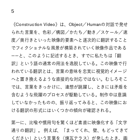
5
《Construction Video》は、Object／Humanの対話で発せ
られた言葉を、色彩／構図／かたち／動き／スケール／速
度／奥行きといった映像的要素へと逐次的に翻訳すること
でフィクショナルな風景が構築されていく映像作品である
——と、このように記述するとき、すでに私たちは「翻
訳」という語の通常の用法を逸脱している。この映像で行
われている翻訳とは、言葉の意味を忠実に視覚的イメージ
へと置き換えるような直接的な対応ではない。むしろそこ
では、言葉をきっかけに、連想が跳躍し、ときには矛盾を
含むような飛躍のプロセスが駆動している。制作中は意識
していなかったものの、振り返ってみると、この映像にお
ける翻訳の形式にはいくつかの傾向が確認される。
第一に、比喩や慣用句を驚くほど素直に映像化する「文字
通りの翻訳」。 例えば、「まってくれ、壁、もどってきて
ください」という言葉を〈煉瓦テラス〉が発したとき、画