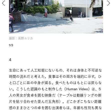
撮影：高野ユリカ
撮影
1/3
4
生命にあって人工知能にないもの、それは身体と不可逆な
時間の流れだと考えた。食事はその両方を端的に示す。ひ
と口ごとに皿の中身が減る。食べたものはもとには戻らな
い。こうした認識のもと制作した《Human Video》は、5
人の男女が食卓を囲む映像だ（テーブルは動線リングの断
片を貼り合わせた歪んだ五角形）。どこかぎこちない距離
感のままひとつの卓を囲む出演者らは、年齢も性別も異な