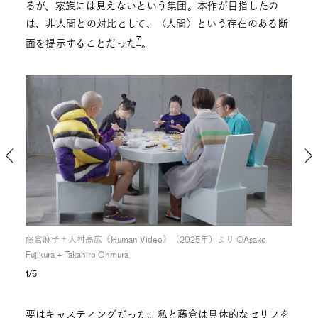
るが、家族には見えないという集団。本作が目指したの
は、非人間との対比として、〈人間〉という存在のある断
7
面を提示することだった
。
藤倉麻子＋大村高広《Human Video》（2025年）より ©︎Asako
藤倉麻
Fujikura + Takahiro Ohmura
Fuji
1/5
要はキャスティングだった。私と藤倉は具体的なセリフを