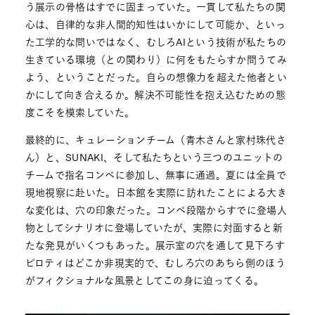
う展示の骨格はすでに固まっていた。一貫して私たちの関
心は、自律的な非人間的知性はいかにして可能か、といっ
た工学的な問いではなく、むしろAIという技術が私たちの
生きている環境（との関わり）に何をもたらすか問うてみ
よう、ということだった。自らの想像力を超えた他者とい
かにして向き合えるか。解決不可能性を抱え込むための態
度こそを模索していた。
最終的に、キュレーションチーム（青木さんと家村珠代さ
ん）と、SUNAKI、そして私たちという三つのユニットの
チームで指名コンペに参加し、無事に通過。夏には全員で
現地視察に赴いた。日本館を実際に訪れたことによる大き
な変化は、穴の印象だった。コンペ段階からすでに登場人
物としてシナリオに登場していたが、実際に対面すると新
たな発見がいくつもあった。展示室の穴を通して見下ろす
ピロティはどこか非現実的で、むしろ穴のあちら側のほう
がフィクショナルな風景としてこの身に迫ってくる。