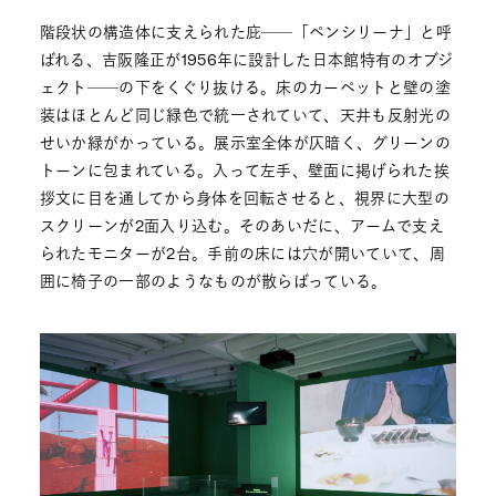
階段状の構造体に支えられた庇──「ペンシリーナ」と呼
ばれる、吉阪隆正が1956年に設計した日本館特有のオブジ
ェクト──の下をくぐり抜ける。床のカーペットと壁の塗
装はほとんど同じ緑色で統一されていて、天井も反射光の
せいか緑がかっている。展示室全体が仄暗く、グリーンの
トーンに包まれている。入って左手、壁面に掲げられた挨
拶文に目を通してから身体を回転させると、視界に大型の
スクリーンが2面入り込む。そのあいだに、アームで支え
られたモニターが2台。手前の床には穴が開いていて、周
囲に椅子の一部のようなものが散らばっている。