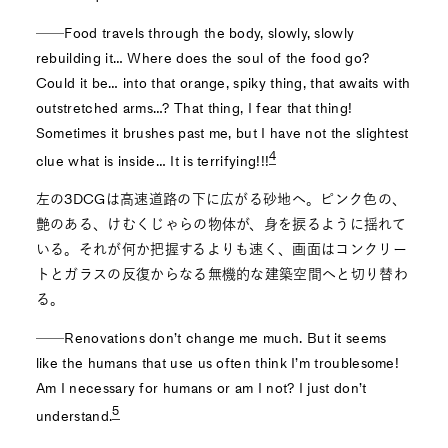
──Food travels through the body, slowly, slowly
rebuilding it… Where does the soul of the food go?
Could it be… into that orange, spiky thing, that awaits with
outstretched arms…? That thing, I fear that thing!
Sometimes it brushes past me, but I have not the slightest
4
clue what is inside… It is terrifying!!!
左の3DCGは高速道路の下に広がる砂地へ。ピンク色の、
艶のある、けむくじゃらの物体が、身を捩るように揺れて
いる。それが何か把握するよりも速く、画面はコンクリー
トとガラスの反復からなる無機的な建築空間へと切り替わ
る。
──Renovations don’t change me much. But it seems
like the humans that use us often think I’m troublesome!
Am I necessary for humans or am I not? I just don’t
5
understand.