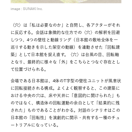
image : SUNAKI Inc.
〈穴〉は「私は必要なのか」と自問し、各アクターがそれ
に反応する。会話は象徴的な仕方での〈穴〉の解釈を回避
しつつ、4つの壁柱と動線リング（日本館の敷地全体を一
巡りする動きを示した架空の動線）を連動させた「回転建
築」として日本館を捉え直す。〈穴〉は台風の目、回転軸
となり、最終的に様々な「外」をこちらとつなぐ存在とし
て位置づけられる。
会場である日本館は、4体のT字型の壁柱ユニットが風車状
に回転接続される構成。よくよく観察すると、この建築に
おける中央の穴は、床や天井に「意図的に開けられた」も
のではなく、構造体の回転運動の余白として「結果的に残
された」ものであることがわかる。対話のシナリオはこの
日本館の「回転性」を演劇的に開示・共有する一種のチュ
ートリアルになっている。