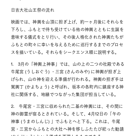
日吉大社山王祭の流れ
映画では、神輿を山頂に担ぎ上げ、約一ヶ月後にそれらを
下ろし、ふもとで待ち受けている他の神輿とともに生誕を
意味する儀式をとり行い、その後人格化された神輿たちが
ふもとの町々に幸いを与えるために巡行するまでのプロセ
スを描いている。それらをシークエンス順に説明する。
1. 3月の「神輿上神事」では、山の上の二つの社殿である
牛尾宮 (うしおぐう) ・三宮 (さんのみや) に神輿が担ぎ上
げられ、山の神を迎える準備が行われる。神輿の担ぎ手は
駕輿丁 (かよちょう) と呼ばれ、坂本の各町内に鎮座する神
社に関係する、地縁でつながった集団が担当している。
2. 牛尾宮・三宮に収められた二基の神輿には、その間に
神の御霊が宿るとされている。そして、4月12日の「午の
神事 (うまのしんじ) 」でふもとへと下る。これは、牛尾
宮・三宮からふもとの大社へ神を移しふたたび祀った勧請