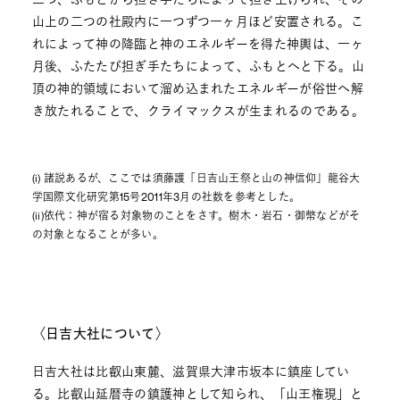
山上の二つの社殿内に一つずつ一ヶ月ほど安置される。こ
れによって神の降臨と神のエネルギーを得た神輿は、一ヶ
月後、ふたたび担ぎ手たちによって、ふもとへと下る。山
頂の神的領域において溜め込まれたエネルギーが俗世へ解
き放たれることで、クライマックスが生まれるのである。
(i) 諸説あるが、ここでは須藤護「日吉山王祭と山の神信仰」龍谷大
学国際文化研究第15号2011年3月の社数を参考とした。
(ii)依代：神が宿る対象物のことをさす。樹木・岩石・御幣などがそ
の対象となることが多い。
〈日吉大社について〉
日吉大社は比叡山東麓、滋賀県大津市坂本に鎮座してい
る。比叡山延暦寺の鎮護神として知られ、「山王権現」と