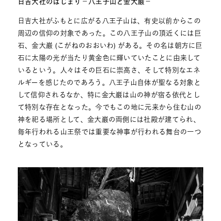
日吉大社のはじまり－八王子山と金大巌－
日吉大社がふもとに広がる八王子山は、有史以前からこの
周辺の信仰の対象であった。この八王子山の頂近くには巨
石、金大巌 (こがねのおおいわ) がある。その名は朝方に巨
石に太陽の光が当たり黄金色に輝いていたことに由来して
いるという。人々はその巨石に崇高さ、そして特別なエネ
ルギーを感じたのであろう。八王子山自体が聖なる対象と
して信仰されるなか、特に金大巌は山の神が宿る依代とし
て特別な存在となった。今でもこの地に元来から住む山の
神を祀る場所として、金大巌の両側には社殿が建てられ、
毎年行われる山王祭では重要な神事が行われる舞台の一つ
となっている。