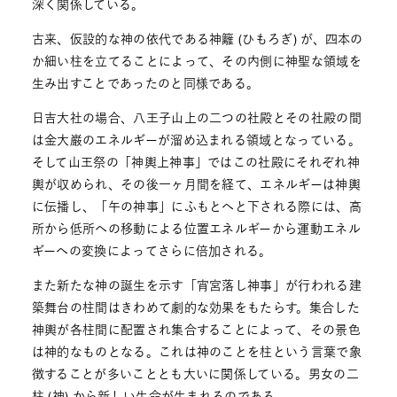
深く関係している。
古来、仮設的な神の依代である神籬 (ひもろぎ) が、四本の
か細い柱を立てることによって、その内側に神聖な領域を
生み出すことであったのと同様である。
日吉大社の場合、八王子山上の二つの社殿とその社殿の間
は金大巌のエネルギーが溜め込まれる領域となっている。
そして山王祭の「神輿上神事」ではこの社殿にそれぞれ神
輿が収められ、その後一ヶ月間を経て、エネルギーは神輿
に伝播し、「午の神事」にふもとへと下される際には、高
所から低所への移動による位置エネルギーから運動エネル
ギーへの変換によってさらに倍加される。
また新たな神の誕生を示す「宵宮落し神事」が行われる建
築舞台の柱間はきわめて劇的な効果をもたらす。集合した
神輿が各柱間に配置され集合することによって、その景色
は神的なものとなる。これは神のことを柱という言葉で象
徴することが多いこととも大いに関係している。男女の二
柱 (神) から新しい生命が生まれるのである。