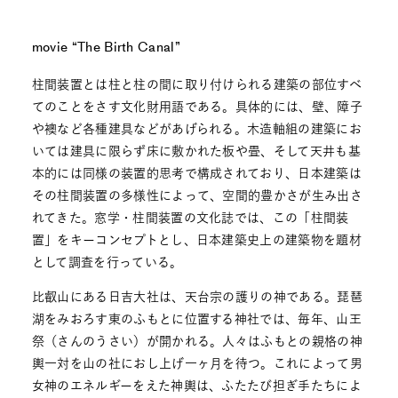
movie “The Birth Canal”
柱間装置とは柱と柱の間に取り付けられる建築の部位すべ
てのことをさす文化財用語である。具体的には、壁、障子
や襖など各種建具などがあげられる。木造軸組の建築にお
いては建具に限らず床に敷かれた板や畳、そして天井も基
本的には同様の装置的思考で構成されており、日本建築は
その柱間装置の多様性によって、空間的豊かさが生み出さ
れてきた。窓学・柱間装置の文化誌では、この「柱間装
置」をキーコンセプトとし、日本建築史上の建築物を題材
として調査を行っている。
比叡山にある日吉大社は、天台宗の護りの神である。琵琶
湖をみおろす東のふもとに位置する神社では、毎年、山王
祭（さんのうさい）が開かれる。人々はふもとの親格の神
輿一対を山の社におし上げ一ヶ月を待つ。これによって男
女神のエネルギーをえた神輿は、ふたたび担ぎ手たちによ