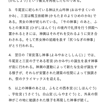
(かんじょう) という儀式を再現したものである。
3. 牛尾宮に祀られている神は大山咋神 (おおやまくいの
かみ) 、三宮は鴨玉依姫神 (かもたまのよりひめのかみ) で
ある。男女の神が祀られている。「午の神事」のあと、ふ
もとの東本宮 (ひがしほんぐう) の境内で礼拝を行う拝殿へ
置かれるときには、神輿はそれぞれを交わるように突き合
わされる。そして男女神の結婚を表す「尻つなぎの神事」
がとり行われる。
4. 翌日の「宵宮落し神事 (よみやおとししんじ) 」では、
牛尾宮と三宮の子である若宮 (わかみや) の誕生を表す神事
が夜に行われる。神輿の運動によって新たな生命が誕生す
る様子が、それらが安置された建築の柱間によって強調さ
れ、祭のクライマックスを迎える。
5. 以上の神事のあとは、ふもとの西本宮 (にしほんぐう)
、宇佐宮 (うさぐう)、白山宮 (しらやまぐう) と、外来の祭
神がこの地に勧請された様子を再現した神事が続く。