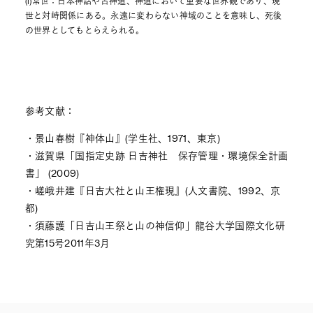
(i)常世：日本神話や古神道、神道において重要な世界観であり、現
世と対峙関係にある。永遠に変わらない神域のことを意味し、死後
の世界としてもとらえられる。
参考文献：
・景山春樹『神体山』(学生社、1971、東京)
・滋賀県「国指定史跡 日吉神社 保存管理・環境保全計画
書」 (2009)
・嵯峨井建『日吉大社と山王権現』(人文書院、1992、京
都)
・須藤護「日吉山王祭と山の神信仰」龍谷大学国際文化研
究第15号2011年3月