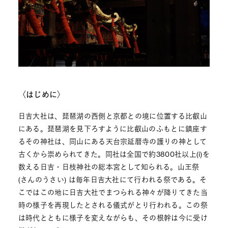
〈はじめに〉
日吉大社は、琵琶湖の西側と京都との境に位置する比叡山
にある。琵琶湖を見下ろすように比叡山のふもとに鎮座す
るその神社は、同山にある天台宗延暦寺の護りの神として
古くから崇められてきた。同社は全国で約3800社以上(i)を
数える日吉・日枝神社の総本宮として知られる。山王祭
(さんのうさい) は毎年日吉大社にて行われる祭である。そ
こではこの地に日吉大社でまつられる神々が降りてきた当
時の様子を再現したとされる儀式がとり行われる。この祭
は時代とともに様子を変えながらも、その根幹は今に受け