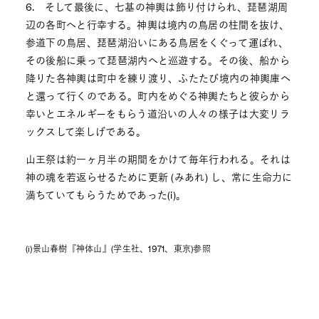
6. そして最後に、七基の神輿は飾り付けられ、琵琶湖周
辺の各町へと行幸する。神輿は境内の鳥居の柱間を抜け、
参道下の鳥居、琵琶湖沿いにある鳥居をくぐって運ばれ、
その後船に乗って琵琶湖内へと巡遊する。その後、船から
降りた各神輿は町中を練り渡り、ふたたび境内の神輿庫へ
と還って行くのである。町内をめぐる神輿たちと彼らから
幸いとエネルギーをもらう道沿いの人々の様子は大変リラ
ックスして楽しげである。
山王祭は約一ヶ月半の期間をかけて毎年行われる。それは
神の魂を若返らせるために更新 (みあれ) し、常に生命力に
満ちていてもらうためであった(i)。
(i)景山春樹『神体山』(学生社、1971、東京)参照