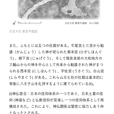
日吉大社 奥宮平面図
また、ふもとには五つの社殿がある。牛尾宮と三宮から勧
請（かんじょう）した神が祀られた東本宮 (ひがしほんぐ
う) 、樹下宮 (じゅげぐう) 、そして現奈良県の大和地方の
三輪山からの神を中心として外来から勧請された神がまつ
られる西本宮 (にしほんぐう) 、宇佐宮 (うさぐう)、白山宮
(しらやまぐう) がある。これら山王七社の社殿は基本的に
背後に八王子山を礼拝するように建てられている(ii)。
(i)神仏習合：日本の信仰体系の一つであり、日本土着の信
仰 (神道など) と仏教信仰が混淆し一つの信仰体系として再
構成された。これにより、神仏関係は緊密に協力しあう仲
となったとされる。