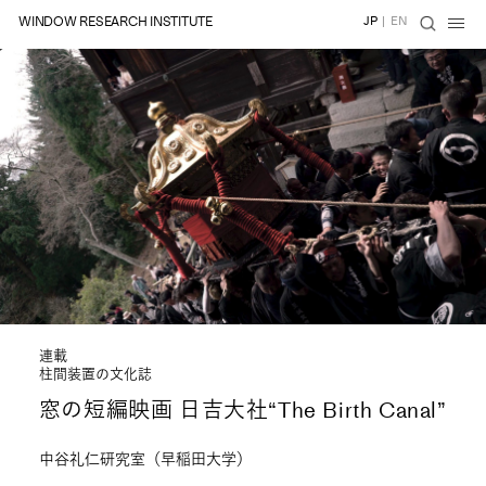
WINDOW RESEARCH INSTITUTE
JP
|
EN
連載
柱間装置の文化誌
窓の短編映画 日吉大社“The Birth Canal”
中谷礼仁研究室（早稲田大学）