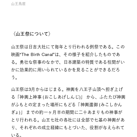
山王鳥居
〈山王祭について〉
山王祭は日吉大社にて毎年とり行われる例祭である。この
映画“The Birth Canal”は、その様子を紹介したものであ
る。勇壮な祭事のなかで、日本建築の特質である柱間がい
かに効果的に用いられているかを見ることができるだろ
う。
山王祭は3月からはじまる。神輿を八王子山頂へ担ぎ上げ
る「神輿上神事 (おこしあげしんじ)」 から、ふたたび神輿
がふもとの定まった場所にもどる「神輿還御 (みこしかん
ぎょ)」 までの約一ヶ月半の期間に二十あまりもの神事が
とり行われる。山王七社の各社には全部で七基の神輿があ
り、それぞれの成立経緯にもとづいた、役割が与えられて
いる。