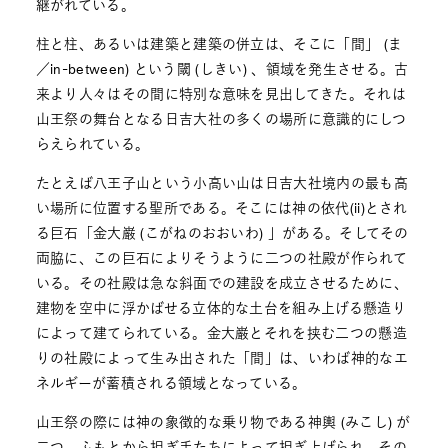
継がれている。
柱と柱、あるいは建築と建築の併立は、そこに「間」 (ま
／in-between) という閾 (しきい) 、領域を発生させる。古
来より人々はその間に特別な意味を見出してきた。それは
山王祭の舞台となる日吉大社の多くの場所に意識的にしつ
らえられている。
たとえば八王子山という小高い山は日吉大社境内の最も高
い場所に位置する聖所である。そこには神の依代(ii)とされ
る巨石「金大巌 (こがねのおおいわ) 」がある。そしてその
両脇に、この巨石によりそうように二つの社殿が作られて
いる。その社殿は急な斜面での建設を成立させるために、
建物を空中に浮かばせる立体的な土台を組み上げる懸造り
によって建てられている。金大巌とそれを挟む二つの懸造
りの社殿によって生み出された「間」は、いわば神的なエ
ネルギーが蓄積される領域となっている。
山王祭の際には神の象徴的な乗り物である神輿 (みこし) が
二つ、ふもとから担ぎ手たちによって担ぎ上げられ、その