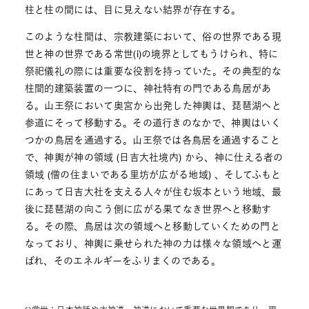
柱と柱の間には、目に見えない結界が存在する。
このような柱間は、宗教建築において、俗の世界である現
世と神の世界である常世(i)の境界としてもうけられ、特に
祭祀儀礼の際には重要な役割を持っていた。その典型的な
柱間的建築装置の一つに、神社特有の門である鳥居があ
る。山王祭において奥宮から出発した神輿は、琵琶湖へと
参道にそって移動する。その道行きのなかで、神輿はいく
つかの鳥居を通過する。山王祭では各鳥居を通過すること
で、神輿が神の領域 (日吉大社境内) から、神に仕える者の
領域 (僧の住まいである里坊が広がる地域) 、そしてふもと
にあって日吉大社を支える人々が住む坂本という地域、最
後に琵琶湖の向こう側に広がる果てなき世界へと移動す
る。その際、鳥居は次の領域へと移動していくための門と
なっており、神輿に乗せられた神の力は様々な領域へと運
ばれ、そのエネルギーをふりまくのである。