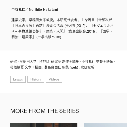
中谷礼仁／Norihito Nakatani
建築史家。早稲田大学教授。本研究代表者。主な著書『今和次郎
「日本の民家」再訪』瀝青会名義 (平凡社,2012) 、『セヴェラルネ
ス+ 事物連鎖と都市・建築・人間』 (鹿島出版会,2011) 、『国学・
明治・建築家』 (一季出版,1993)
研究 : 早稲田大学 中谷礼仁研究室 制作＋編集 : 中谷礼仁 監督＋映像 :
稲垣晴夏 文章＋描画 : 豊島麻由佳 編集 (web) : 窓研究所
Essays
History
Videos
MORE FROM THE SERIES