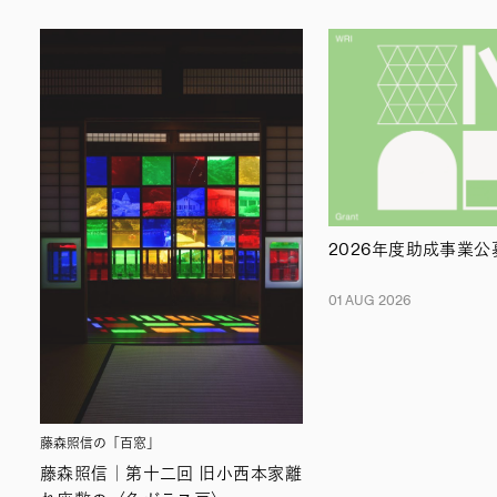
2026年度助成事業
01 AUG 2026
藤森照信の「百窓」
藤森照信｜第十二回 旧小西本家離