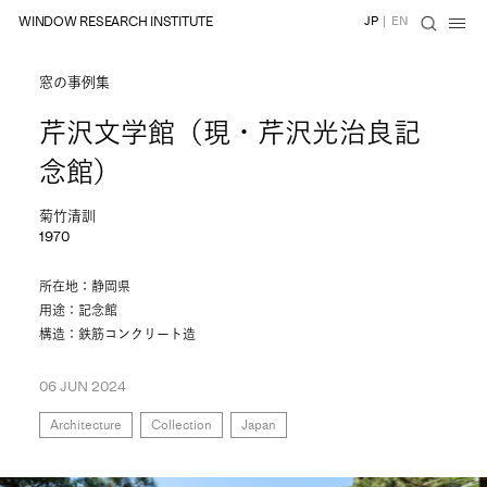
WINDOW RESEARCH INSTITUTE
JP
|
EN
窓の事例集
芹沢文学館（現・芹沢光治良記
念館）
菊竹清訓
1970
所在地：静岡県
用途：記念館
構造：鉄筋コンクリート造
06 JUN 2024
Architecture
Collection
Japan