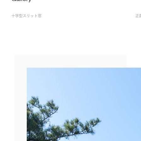
十字型スリット窓
正