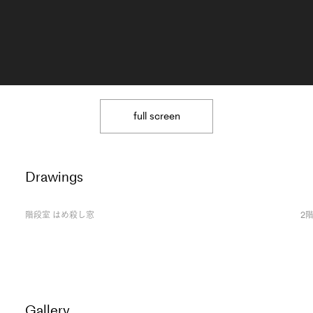
full screen
Drawings
階段室 はめ殺し窓
2
Gallery