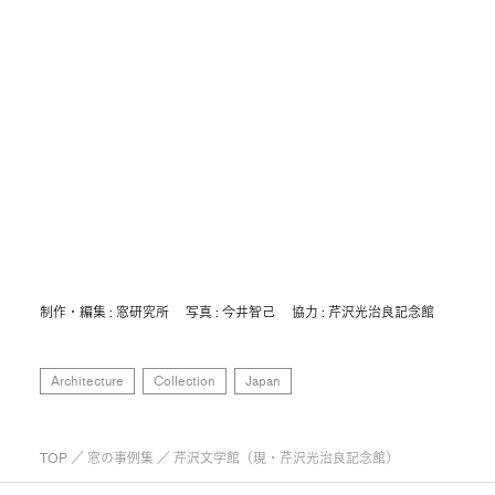
制作・編集 : 窓研究所 写真 : 今井智己 協力 : 芹沢光治良記念館
Architecture
Collection
Japan
TOP
／
窓の事例集
／ 芹沢文学館（現・芹沢光治良記念館）