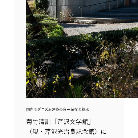
国内モダニズム建築の窓ー保存と継承
菊竹清訓「芹沢文学館」
（現・芹沢光治良記念館）に