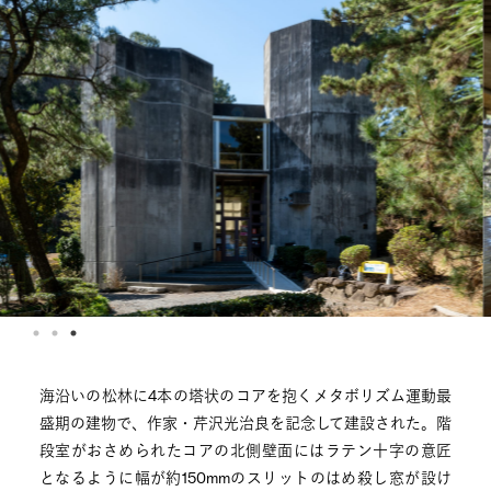
海沿いの松林に4本の塔状のコアを抱くメタボリズム運動最
盛期の建物で、作家・芹沢光治良を記念して建設された。階
段室がおさめられたコアの北側壁面にはラテン十字の意匠
となるように幅が約150mmのスリットのはめ殺し窓が設け