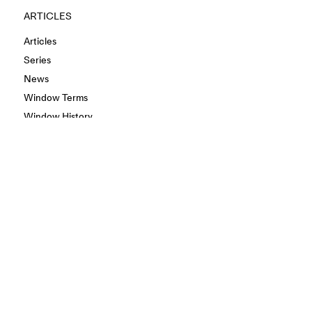
ARTICLES
Articles
Series
News
Window Terms
Window History
Window Collection
Window Aphorisms
INFO
About
Contacts
Privacy Policy
Terms & Conditions