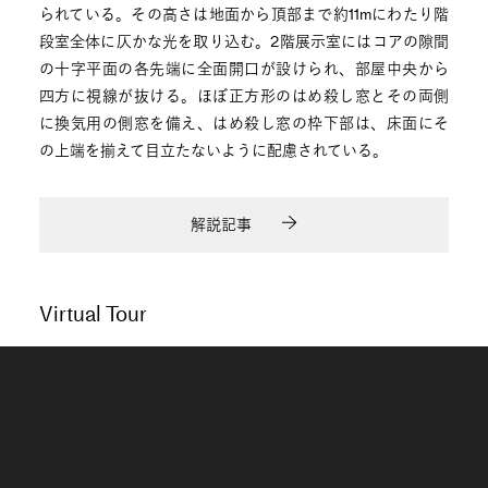
られている。その高さは地面から頂部まで約11mにわたり階
段室全体に仄かな光を取り込む。2階展示室にはコアの隙間
の十字平面の各先端に全面開口が設けられ、部屋中央から
四方に視線が抜ける。ほぼ正方形のはめ殺し窓とその両側
に換気用の側窓を備え、はめ殺し窓の枠下部は、床面にそ
の上端を揃えて目立たないように配慮されている。
解説記事
Virtual Tour