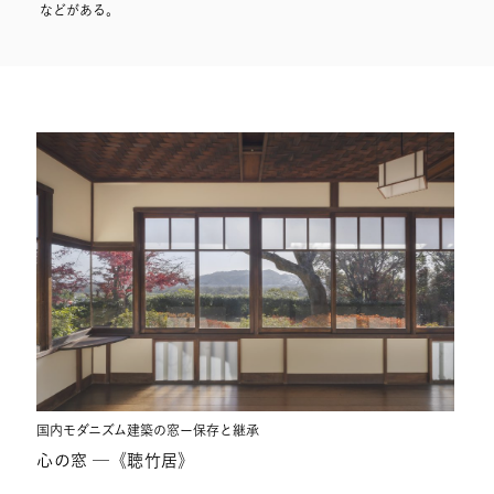
などがある。
ESSAYS
国内モダニズム建築の窓ー保存と継承
心の窓 ─《聴竹居》