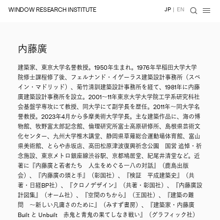
WINDOW RESEARCH INSTITUTE
JP
|
EN
内藤廣
建築家、東京大学名誉教授。1950年生まれ。1976年早稲田大学大学
院修士課程修了後、フェルナンド・イゲーラス建築設計事務所（スペ
イン・マドリッド）、菊竹清訓建築設計事務所を経て、1981年に内藤
廣建築設計事務所を設立。2001〜11年東京大学大学院工学系研究科社
会基盤学専攻にて教授、同大学にて副学長を歴任。2011年〜同大学名
誉教授。2023年4月から多摩美術大学学長。主な建築作品に、海の博
物館、牧野富太郎記念館、倫理研究所富士高原研修所、島根県芸術文
化センター、九州大学椎木講堂、静岡県草薙総合運動場体育館、富山
県美術館、とらや赤坂店、高田松原津波復興祈念公園 国営 追悼・祈
念施設、東京メトロ銀座線渋谷駅、京都鳩居堂、紀尾井清堂など。近
著に『内藤廣と若者たち 人生をめぐる一八の対話』（鹿島出版
会）、『内藤廣の頭と手』（彰国社）、『検証 平成建築史』（共
著・日経BP社）、『クロノデザイン』（共著・彰国社）、『内藤廣設
計図集』（オーム社）、『空間のちから』（王国社）、『建築の難
問 〜新しい凡庸さのために』（みすず書房）、『建築家・内藤廣
Built と Unbuilt 赤鬼と青鬼の果てしなき戦い』（グラフィック社）