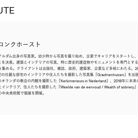
UTE
ロンクホースト
ステルダム出身の写真家。幼少時から写真を撮り始め、企業でキャリアをスタートし、
とを決意。建築とインテリアの写真、特に歴史的建造物やモニュメントを専門とす
を集める。クライアントは出版社、雑誌、政府、建築家、企業など多岐にわたる。20
紀の壮麗な邸宅のインテリアや住人たちを撮影した写真集『Grachtenhuizen』を
オランダの教会の内観を撮影した『Kerkinterieurs in Nederland』、2018年
リア、住人たちを撮影した『Weelde van de eenvoud / Wealth of sobri
の中央美術館で個展を開催。