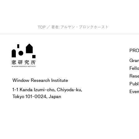
TOP
／ 著者:
アルヤン・ブロンクホースト
PRO
Gran
Fell
Rese
Window Research Institute
Publ
1-1 Kanda Izumi-cho, Chiyoda-ku,
Even
Tokyo 101-0024, Japan