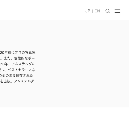
JP
|
EN
20年前にプロの写真家
る。また、個性的なポー
13年、アムステルダム
出版し、ベストセラーとな
に本来の姿のまま保存された
ety』を出版。アムステルダ