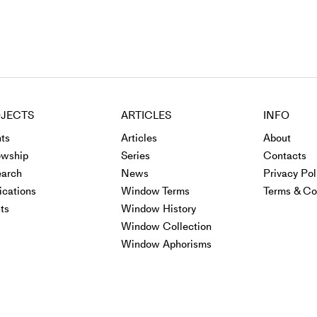
JECTS
ARTICLES
INFO
ts
Articles
About
owship
Series
Contacts
arch
News
Privacy Pol
ications
Window Terms
Terms & Co
ts
Window History
Window Collection
Window Aphorisms