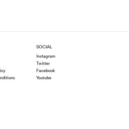
SOCIAL
Instagram
Twitter
icy
Facebook
nditions
Youtube
©2026 Window Research Institute. All Rights Reserved.