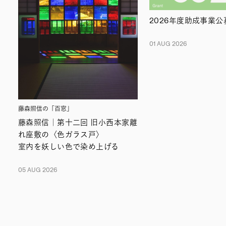
2026年度助成事業
01 AUG 2026
藤森照信の「百窓」
藤森照信｜第十二回 旧小西本家離
れ座敷の〈色ガラス戸〉
室内を妖しい色で染め上げる
05 AUG 2026