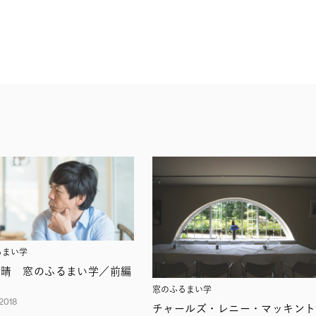
るまい学
由晴 窓のふるまい学／前編
窓のふるまい学
2018
チャールズ・レニー・マッキント