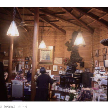
司《伊藤邸》（1967）