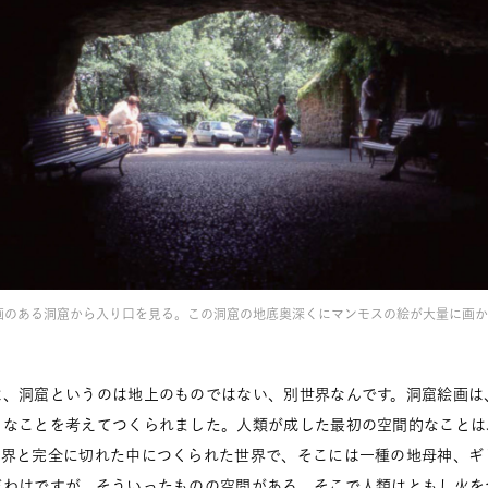
窟画のある洞窟から入り口を見る。この洞窟の地底奥深くにマンモスの絵が大量に画
は、洞窟というのは地上のものではない、別世界なんです。洞窟絵画は
うなことを考えてつくられました。人類が成した最初の空間的なことは
外界と完全に切れた中につくられた世界で、そこには一種の地母神、ギ
だわけですが、そういったものの空間がある。そこで人類はともし火を