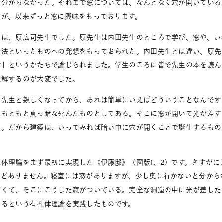
か分からなかった。それまで窓については、なんとなく穴が開いている
すが、以来ずっと窓に興味をもっております。
のは、原広司先生でした。原先生は内田先生のところで学び、窓や、い
構法といったものへの発想をもっておられた。内田先生とは違い、原先
論
」というかたちで論じられました。学生のころに皆で先生の本を読ん
理解するのが大変でした。
原先生と親しくなってから、あれは簡単にいえばどういうことなんです
はもともと真っ暗な死んだものとしてある。そこに窓が開いて光が差す
る。だから建築は、いってみれば暗い中に穴が開くことで誕生するもの
体理論をまず最初に実現した《伊藤邸》（図版1、2）です。さすがに
んどありません。寝室には窓がありますが、少し奥に行かないと分から
暗くて、そこにこうした窓がついている。完全な洞窟の中に光が差した
するという有孔体理論を実践したものです。