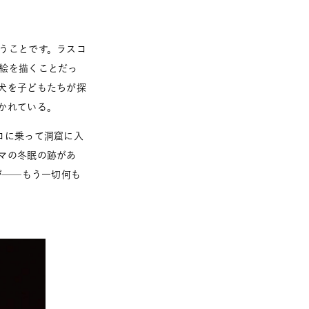
うことです。ラスコ
絵を描くことだっ
犬を子どもたちが探
かれている。
コに乗って洞窟に入
マの冬眠の跡があ
が──もう一切何も