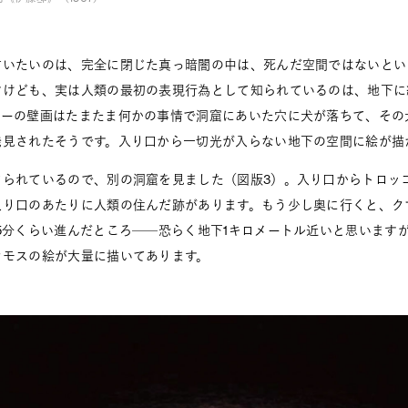
言いたいのは、完全に閉じた真っ暗闇の中は、死んだ空間ではないとい
すけども、実は人類の最初の表現行為として知られているのは、地下に
コーの壁画はたまたま何かの事情で洞窟にあいた穴に犬が落ちて、その
発見されたそうです。入り口から一切光が入らない地下の空間に絵が描
じられているので、別の洞窟を見ました（図版3）。入り口からトロッ
入り口のあたりに人類の住んだ跡があります。もう少し奥に行くと、ク
5分くらい進んだところ──恐らく地下1キロメートル近いと思います
ンモスの絵が大量に描いてあります。