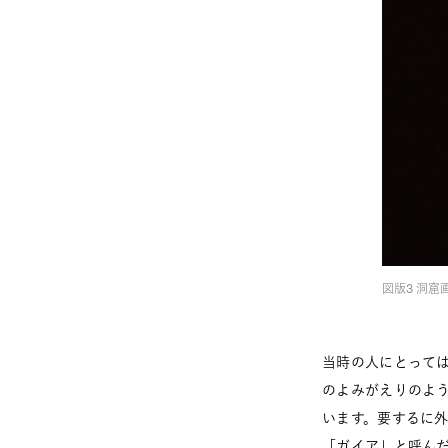
図版3 洞
当時の人にとって
のよみがえりのよ
います。要するに
「ガイア」と呼ん