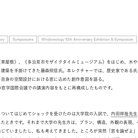
ory
Symposiums
Windowology 10th Anniversary Exhibition & Symposium
《草屋根》、《多治見市モザイクタイルミュージアム》をはじめ、木や
な建築を手掛けてきた藤森照信氏。本レクチャーでは、歴史家である氏
、自身の空間設計における窓に込めた創作意図を語る。
年の窓学国際会議での講演内容をもとに再構成したものです。
についてはじめてショックを受けたのは大学院の入試で、
内田祥哉先生
れたときです。それまで大学の先生方は、プラン、構造、外観の表現、
論じていましたし、私も考えてきました。ところが突然「窓を論ぜよ」