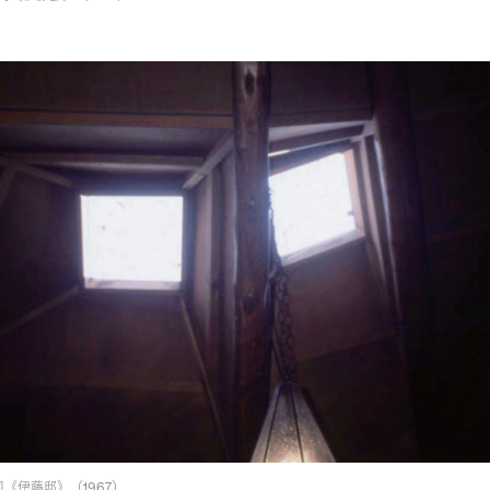
司《伊藤邸》（1967）